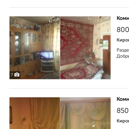
Комн
80
Киров
Разде
Добры
7
Комн
850
Киров