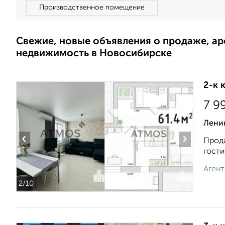
Производственное помещение
Свежие, новые объявления о продаже, а
недвижимость в Новосибирске
2-к 
7 9
Ленин
‹
›
Прода
гости
Агент
2
/10