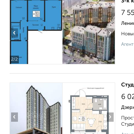
3-к 
7 5
Лени
‹
›
Новый
Агент
2
/2
Студ
6 0
Дзерж
‹
›
Прост
Студи