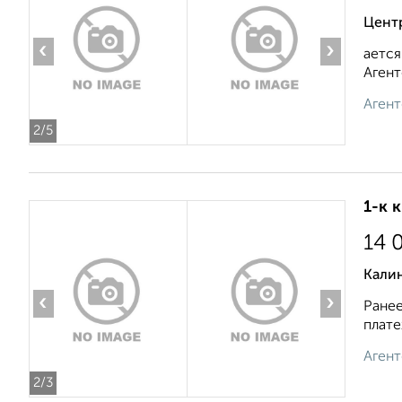
Цент
‹
›
ается
Агент
Агент
2
/5
1-к 
14 
Кали
‹
›
Ранее
плате
Агент
2
/3