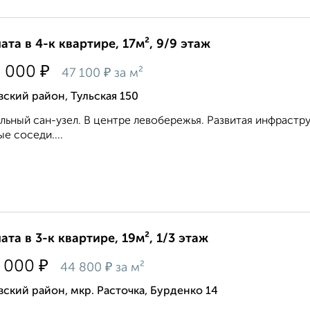
ата в 4-к квартире, 17м², 9/9 этаж
₽
0 000
₽
47 100
за м²
ский район, Тульская 150
льный сан-узел. В центре левобережья. Развитая инфрастру
е соседи....
ата в 3-к квартире, 19м², 1/3 этаж
₽
 000
₽
44 800
за м²
ский район, мкр. Расточка, Бурденко 14