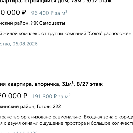
квартира, строящийся дом, 78м², 5/17 этаж
₽
50 000
₽
96 400
за м²
нский район, ЖК Самоцветы
 жилой комплекс от группы компаний "Союз" расположен по 
ство, 06.08.2026
ия квартира, вторичка, 31м², 8/27 этаж
₽
20 000
₽
191 800
за м²
инский район, Гоголя 222
ранство организовано рационально: Входная зона с кори
я с двумя окнами ощущение простора и большое количество