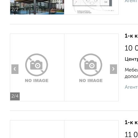
Агент
2
/2
1-к 
10 
Цент
‹
›
Мебел
допол
Агент
2
/4
1-к 
11 