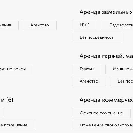
Аренда земельных 
чения
Агенство
ИЖС
Садоводст
Без посредников
Аренда гаржей, м
ражные боксы
Гаражи
Машиноме
Агенство
Без по
и (6)
Аренда коммерчес
Офисное помещение
ое помещение
Помещение свободного н