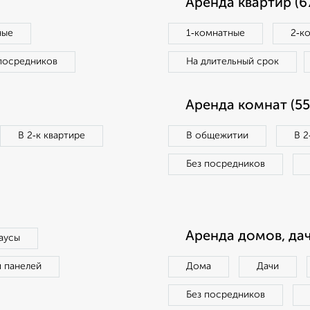
Аренда квартир (6
ные
1‑комнатные
2‑к
посредников
На длительный срок
Аренда комнат (55
В 2‑к квартире
В общежитии
В 2
Без посредников
Аренда домов, дач
аусы
п панелей
Дома
Дачи
Без посредников