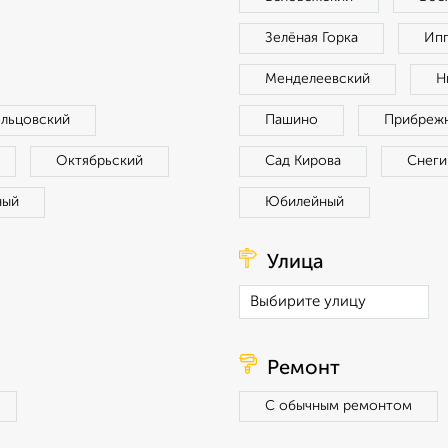
Зелёная Горка
Ип
Менделеевский
Н
ельцовский
Пашино
Прибреж
Октябрьский
Сад Кирова
Снеги
ный
Юбилейный
Улица
Ремонт
С обычным ремонтом