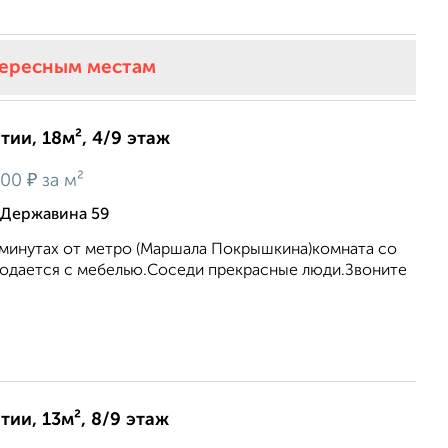
тересным местам
ии, 18м², 4/9 этаж
₽
200
за м²
 Державина 59
5 минутах от метро (Маршала Покрышкина)комната со
дается с мебелью.Соседи прекрасные люди.Звоните
ии, 13м², 8/9 этаж