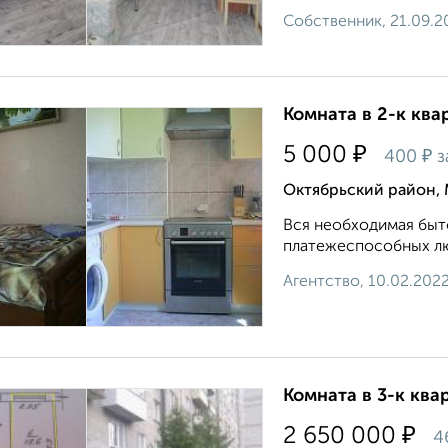
Собственник, 21.09.2
Комната в 2-к квар
₽
5 000
₽
400
з
Октябрьский район, 
Вся необходимая быто
платежеспособных люд
Агентство, 10.02.202
Комната в 3-к квар
₽
2 650 000
4