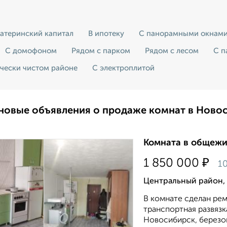
атеринский капитал
В ипотеку
С панорамными окнам
С домофоном
Рядом с парком
Рядом с лесом
С п
ически чистом районе
С электроплитой
новые объявления о продаже комнат в Ново
Комната в общежит
₽
1 850 000
10
Центральный район,
В комнате сделан рем
транспортная развязк
Новосибирск, березов