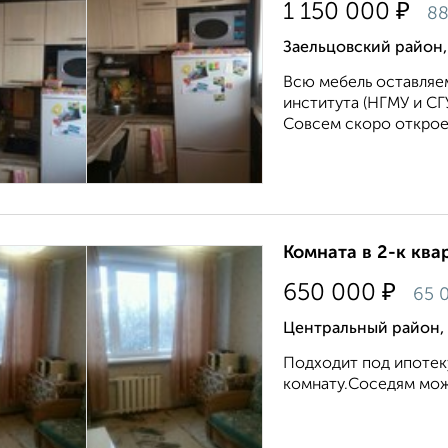
₽
1 150 000
88
Заельцовский район,
Всю мебель оставляем
института (НГМУ и СГ
Совсем скоро открое
Комната в 2-к квар
₽
650 000
65 
Центральный район,
Подходит под ипотек
комнату.Соседям можн