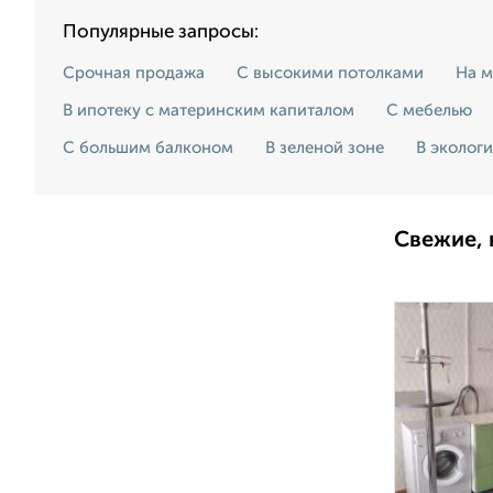
Популярные запросы:
Срочная продажа
С высокими потолками
На м
В ипотеку с материнским капиталом
С мебелью
С большим балконом
В зеленой зоне
В эколог
Свежие, 