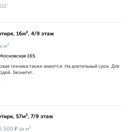
022
тире, 16м², 4/9 этаж
а м²
Московская 165
вая техника также имеется. На длительный срок. Для
ей. Звоните!...
2
тире, 57м², 7/9 этаж
₽
6 500
за м²