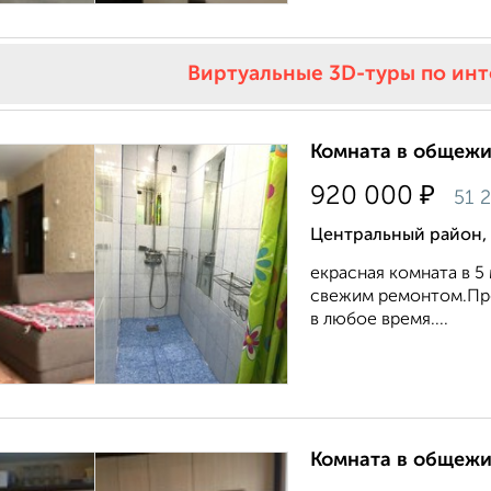
Виртуальные 3D-туры по ин
Комната в общежит
₽
920 000
51 
Центральный район,
екрасная комната в 
свежим ремонтом.Про
в любое время....
Комната в общежит