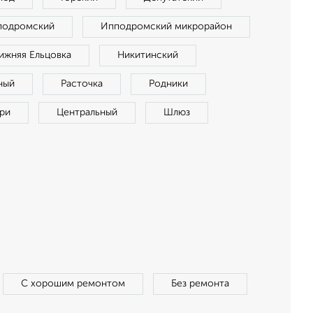
подромский
Ипподромский микрорайон
ижняя Ельцовка
Никитинский
ный
Расточка
Родники
ри
Центральный
Шлюз
С хорошим ремонтом
Без ремонта