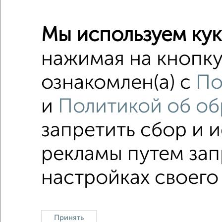
Помещен
Мы используем кук
Поиск по с
нажимая на кнопку
Калинин
ознакомлен(а) с
По
Аптека
и
Политикой об об
Маникю
Ремонт
запретить сбор и 
рекламы путем зап
настройках своего
Офисное помещение
Торговое помещени
Принять
Контакты
Политика конфиденциальности
Польз