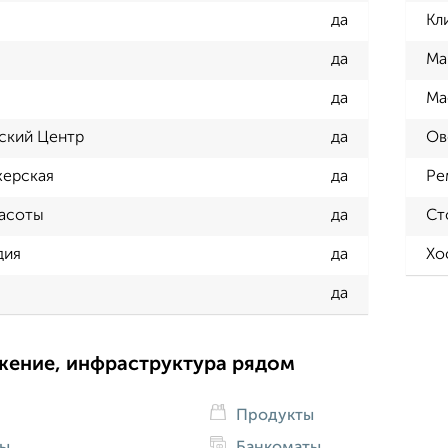
да
Кл
да
Ма
да
Ма
ский Центр
да
Ов
херская
да
Ре
расоты
да
Ст
дия
да
Хо
да
жение, инфраструктура рядом
Продукты
ды
Банкоматы