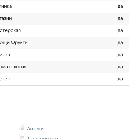
иника
да
газин
да
стерская
да
ощи Фрукты
да
монт
да
оматология
да
стел
да
Аптеки
Торг. центры