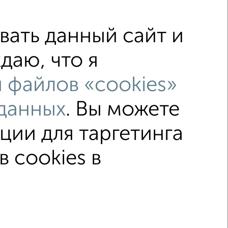
ать данный сайт и
даю, что я
е Макаренко
без посредников
 файлов «cookies»
Клиника
Кофейня
Магазин
данных
. Вы можете
ощи Фрукты
Парикмахерская
дия
Хостел
Цветы
ции для таргетинга
 cookies в
↑ НАВЕРХ К МЕНЮ
ение
Производственное помещение
2015–2026
Сайт-доска объявлений недвижимости