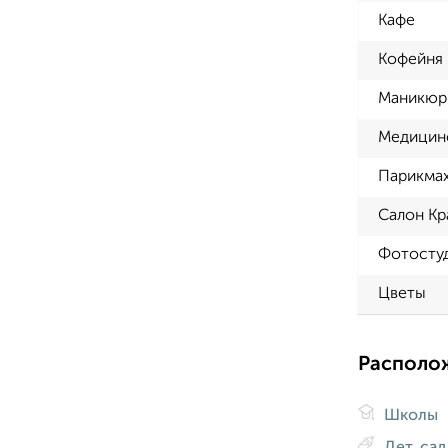
Кафе
Кофейня
Маникюр
Медицин
Парикма
Салон К
Фотосту
Цветы
Располо
Школы
Дет. са