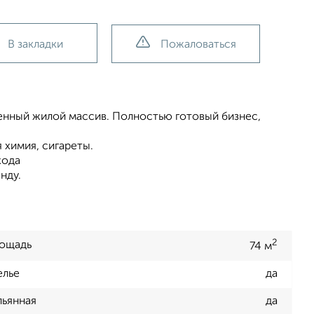
В закладки
Пожаловаться
енный жилой массив. Полностью готовый бизнес,
 химия, сигареты.
хода
нду.
2
ощадь
74 м
елье
да
льянная
да