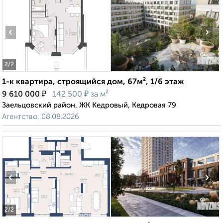
‹
›
2
/2
1-к квартира, строящийся дом, 67м², 1/6 этаж
₽
₽
9 610 000
142 500
за м²
Заельцовский район, ЖК Кедровый, Кедровая 79
Агентство, 08.08.2026
‹
›
2
/2