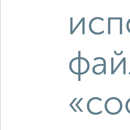
Агентство, 08.08.2026
исп
‹
›
фай
2
/2
2-к квартира, строящийся дом, 58м², 7/17 этаж
₽
₽
8 135 586
140 600
за м²
Калининский район, ЖК Расцветай на Игарской, жилой
комплекс Расцветай на Игарской
«co
Агентство, 08.08.2026
‹
›