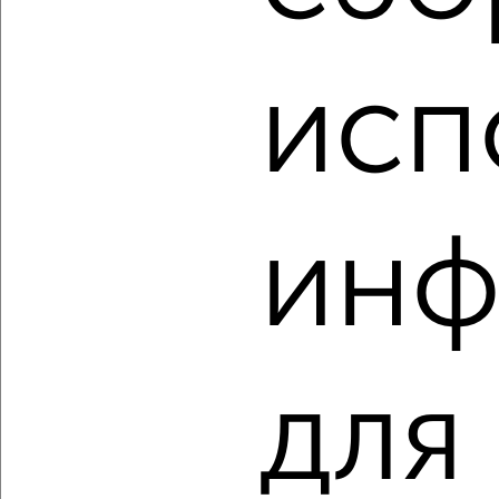
2
/2
2-к квартира, строящийся дом, 70м², 12/14 этаж
исп
₽
₽
6 600 000
94 100
за м²
Ленинский район, ЖК Самоцветы
Агентство, 08.08.2026
инф
‹
›
2
/2
2-к квартира, строящийся дом, 70м², 5/14 этаж
для
₽
₽
7 250 000
103 200
за м²
Калининский район, мкр. Родники, ЖК Гренландия
Агентство, 08.08.2026