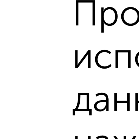
Про
‹
›
2
/2
2-к квартира, строящийся дом, 71м², 9/14 этаж
исп
₽
₽
6 500 000
91 300
за м²
Ленинский район, ЖК Самоцветы
Агентство, 08.08.2026
дан
‹
›
2
/2
2-к квартира, строящийся дом, 58м², 9/17 этаж
₽
₽
8 024 602
139 600
за м²