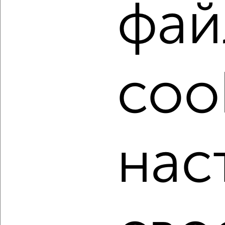
фай
подобрать для покупки квартиру, в новостройке в
Новосибирске.
Найденные предложения: 894 объявлений, можно
посмотреть в виде списка или на карте, с описанием,
расположением, ценой и другими подробностями.
coo
Подберите подходящую недвижимость из предложений
от собственников, риэлторов, застройщиков и агенств
недвижимости, связаться с ними можно по телефону или
написать сообщение в любом удобном для вас
мессенджере, это безопасно и бесплатно.
Для покупки квартиры доступна ипотека от крупнейших
нас
банков России: СберБанк, ВТБ, Альфа-Банк,
Россельхозбанк, Совкомбанк, Т-Банк, Росбанк, Почта
Банк на сумму от 400 000 до 120 000 000 рублей сроком
до 30 лет.
Сайт работает во многих городах России.
Сколько стоит купить квартиру в Новосибирске?