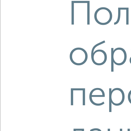
Пол
2
/2
3-к квартира, строящийся дом, 68м², 20/25 этаж
₽
₽
11 550 000
171 000
за м²
Заельцовский район, ЖК Расцветай на Дуси Ковальчук, Дуси
обр
Ковальчук 385
Агентство, 08.08.2026
‹
›
пер
2
/3
2-к квартира, строящийся дом, 40м², 21/23 этаж
₽
₽
7 200 000
181 400
за м²
Октябрьский район, ЖК Цитатум, Грибоедова с1
Агентство, 08.08.2026