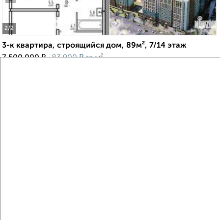
2
/2
3-к квартира, строящийся дом, 89м², 7/14 этаж
₽
₽
7 500 000
83 900
за м²
Ленинский район, ЖК Самоцветы
Агентство, 08.08.2026
Виртуальные 3D-туры по музеям и объектам
культуры
‹
›
2
/2