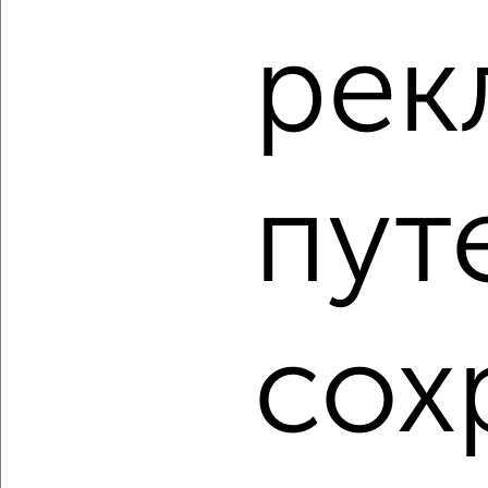
рек
‹
›
2
/2
3-к квартира, строящийся дом, 57м², 16/24 этаж
пут
₽
₽
8 250 000
144 800
за м²
Кировский район, ЖК Сподвижники
Агентство, 08.08.2026
сох
1 / 15
2
Как купить квартиру, в новостройке в Новосибирске на
сайте Новосибирск-недвижимость?
Используя удобную форму поиска с множеством
фильтров и сортировкой по параметрам, вы можете