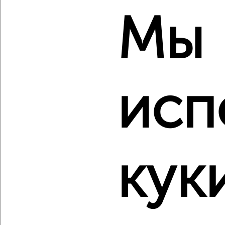
2-к квартира, сданный дом, 42м², 14/23 этаж
Мы
₽
₽
12 000 000
285 100
за м²
Заельцовский район, Красный проспект 220
Агентство, 08.08.2026
исп
‹
›
2
/2
2-к квартира, строящийся дом, 66м², 1/15 этаж
кук
₽
₽
7 200 000
110 000
за м²
Калининский район, мкр. Родники, ЖК Гренландия
Агентство, 08.08.2026