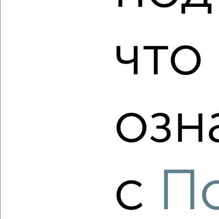
‹
›
что 
2
/2
1-к квартира, строящийся дом, 41м², 15/15 этаж
₽
₽
5 750 000
139 300
за м²
Калининский район, мкр. Родники, ЖК Гренландия
Агентство, 08.08.2026
озн
‹
›
с
П
2
/2
3-к квартира, строящийся дом, 89м², 7/15 этаж
₽
₽
9 500 000
107 300
за м²
Калининский район, мкр. Родники, ЖК Гренландия