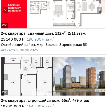
‹
›
2
/2
2-к квартира, сданный дом, 132м², 2/11 этаж
₽
₽
25 140 000
190 900
за м²
Октябрьский район, мкр. Восход, Зыряновская 53
Агентство, 08.08.2026
‹
›
2
/2
2-к квартира, строящийся дом, 65м², 4/9 этаж
₽
₽
10 681 000
164 500
за м²