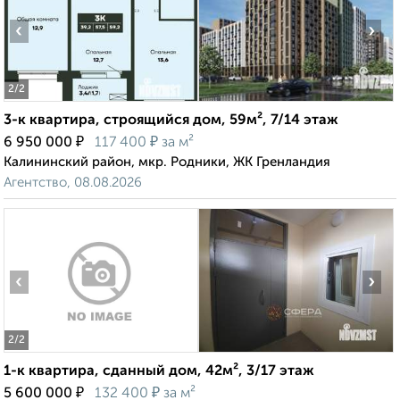
‹
›
2
/2
3-к квартира, строящийся дом, 59м², 7/14 этаж
₽
₽
6 950 000
117 400
за м²
Калининский район, мкр. Родники, ЖК Гренландия
Агентство, 08.08.2026
‹
›
2
/2
1-к квартира, сданный дом, 42м², 3/17 этаж
₽
₽
5 600 000
132 400
за м²