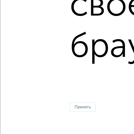
сво
Цена недвижимости: мин. от
5000000
руб. до макс.
25140000
руб.
Средняя цена:
9109090
руб.
бра
Цена за м2: от
227272
руб. до
190454
руб.
Средняя цена за м2:
151818
руб.
Площадь: от
22
м2 до
132
м2
Средняя площадь:
60
м2
↑ НАВЕРХ К МЕНЮ
Однокомнатные
Двухкомнатные
Трехкомнатные
4‑комнатные
Квартиры студии
От застройщика
Без посредников
Вторичное жилье
Принять
В новостройке
В строящемся доме
В новом доме
Контакты
Политика конфиденциальности
Пользовательское соглашение
Новосибирск, улица Зорге 74