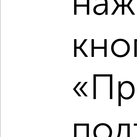
наж
Калининский район, ЖК Расцветай на Игарской, жилой
комплекс Расцветай на Игарской
Агентство, 08.08.2026
кно
‹
›
2
/2
«Пр
1-к квартира, строящийся дом, 41м², 6/17 этаж
₽
₽
6 216 020
151 300
за м²
Калининский район, ЖК Расцветай на Игарской, жилой
комплекс Расцветай на Игарской
Агентство, 08.08.2026
под