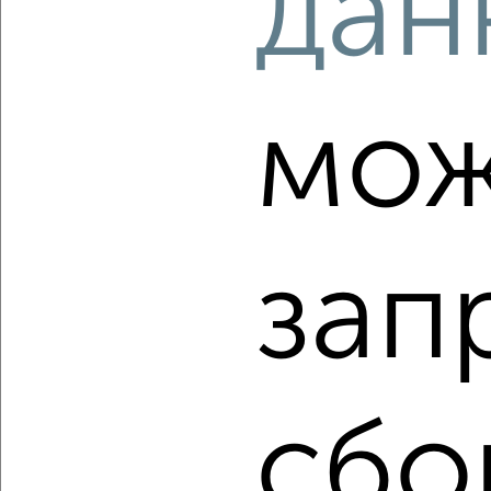
дан
‹
›
мож
2
/2
Студия квартира, строящийся дом, 27м², 3/29 этаж
₽
₽
5 500 000
200 000
за м²
зап
Октябрьский район, мкр. Закаменский, микрорайон
Закаменский 21
Агентство, 08.08.2026
сбо
‹
›