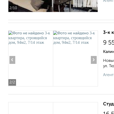
Агент
2
/10
3-к 
9 5
Кали
‹
›
Новый
ул. Тю
Агент
2
/2
Студ