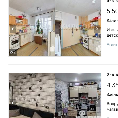
3-к 
5 5
Кали
‹
›
Изоли
детск
Агент
2
/2
2-к 
4 3
Заел
‹
›
Вокру
магаз