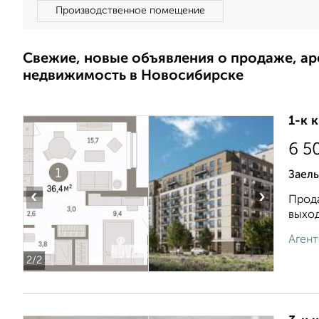
Производственное помещение
Свежие, новые объявления о продаже, а
недвижимость в Новосибирске
1-к 
6 5
Заель
‹
›
Прода
выход
Агент
2
/2