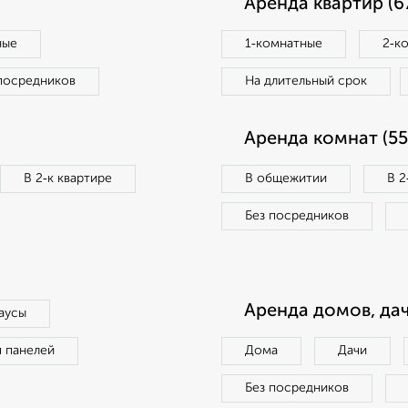
Аренда квартир (6
ные
1‑комнатные
2‑к
посредников
На длительный срок
Аренда комнат (55
В 2‑к квартире
В общежитии
В 2
Без посредников
Аренда домов, дач
аусы
п панелей
Дома
Дачи
Без посредников