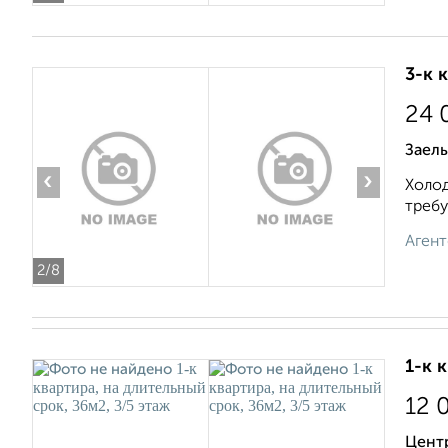
3-к 
24 
Заель
‹
›
Холод
требу
Агент
2
/8
1-к 
12 
Цент