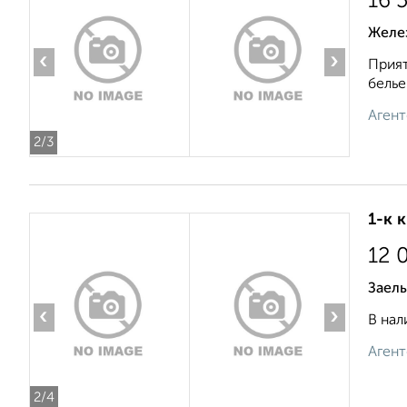
16 
Желе
‹
›
Прият
белье
Агент
2
/3
1-к 
12 
Заель
‹
›
В нал
Агент
2
/4