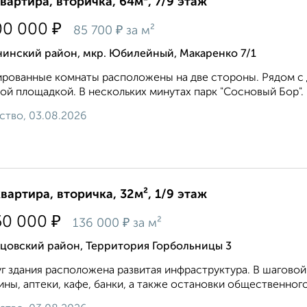
квартира, вторичка, 64м², 7/9 этаж
₽
00 000
₽
85 700
за м²
нинский район, мкр. Юбилейный, Макаренко 7/1
рованные комнаты расположены на две стороны. Рядом с 
ой площадкой. В нескольких минутах парк "Сосновый Бор". 
ство, 03.08.2026
квартира, вторичка, 32м², 1/9 этаж
₽
50 000
₽
136 000
за м²
ьцовский район, Территория Горбольницы 3
г здания расположена развитая инфраструктура. В шагово
ины, аптеки, кафе, банки, а также остановки общественного