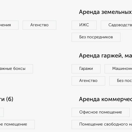
Аренда земельных 
чения
Агенство
ИЖС
Садоводст
Без посредников
Аренда гаржей, м
ражные боксы
Гаражи
Машиноме
Агенство
Без по
и (6)
Аренда коммерчес
Офисное помещение
ое помещение
Помещение свободного н