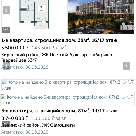
‹
›
2
/2
1-к квартира, строящийся дом, 38м², 16/17 этаж
₽
₽
5 500 000
143 300
за м²
Кировский район, ЖК Цветной бульвар, Сибиряков-
Гвардейцев 53/7
‹
›
Агентство, 08.08.2026
3-к квартира, строящийся дом, 87м², 14/17 этаж
₽
₽
8 740 000
100 000
за м²
2
/2
Ленинский район, ЖК Самоцветы
Агентство, 08.08.2026