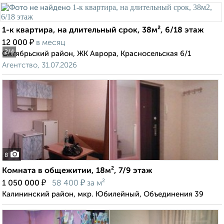
1-к квартира, на длительный срок, 38м², 6/18 этаж
₽
12 000
в месяц
2
/4
Октябрьский район, ЖК Аврора, Красносельская 6/1
Агентство, 31.07.2026
8
Комната в общежитии, 18м², 7/9 этаж
₽
₽
1 050 000
58 400
за м²
Калининский район, мкр. Юбилейный, Объединения 39