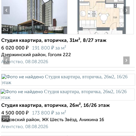
‹
›
2
/2
Студия квартира, вторичка, 31м², 8/27 этаж
₽
₽
6 020 000
191 800
за м²
Дзержинский район, Гоголя 222
‹
›
Агентство, 08.08.2026
Студия квартира, вторичка, 26м², 16/26 этаж
₽
₽
4 500 000
173 800
за м²
2
/2
Кировский район, ЖК Шесть Звёзд, Аникина 16
Агентство, 08.08.2026