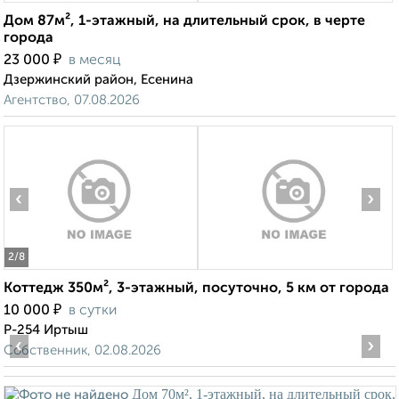
Дом 87м², 1-этажный, на длительный срок, в черте
города
₽
23 000
в месяц
Дзержинский район, Есенина
Агентство, 07.08.2026
‹
›
2
/8
Коттедж 350м², 3-этажный, посуточно, 5 км от города
₽
10 000
в сутки
Р-254 Иртыш
‹
›
Собственник, 02.08.2026