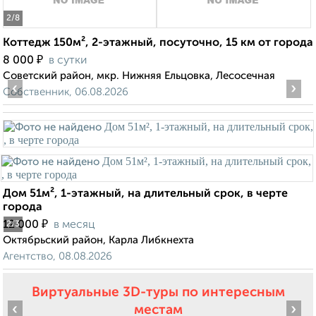
2
/8
Коттедж 150м², 2-этажный, посуточно, 15 км от города
₽
8 000
в сутки
Советский район, мкр. Нижняя Ельцовка, Лесосечная
‹
›
Собственник, 06.08.2026
Дом 51м², 1-этажный, на длительный срок, в черте
города
₽
12 000
в месяц
2
/3
Октябрьский район, Карла Либкнехта
Агентство, 08.08.2026
Виртуальные 3D-туры по интересным
‹
›
местам