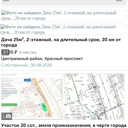
Дача 25м², 2-этажный, на длительный срок, 20 км от
города
₽
9 500
в месяц
2
/8
Центральный район, Красный проспект
Собственник, 06.08.2026
3
Участок 20 сот., земля промназначения, в черте города