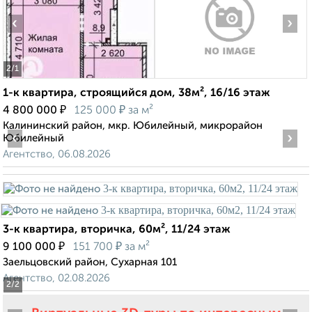
‹
›
2
/1
1-к квартира, строящийся дом, 38м², 16/16 этаж
₽
₽
4 800 000
125 000
за м²
Калининский район, мкр. Юбилейный, микрорайон
‹
›
Юбилейный
Агентство, 06.08.2026
3-к квартира, вторичка, 60м², 11/24 этаж
₽
₽
9 100 000
151 700
за м²
Заельцовский район, Сухарная 101
Агентство, 02.08.2026
2
/2