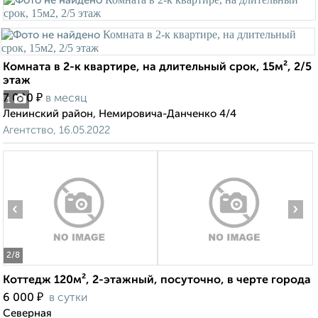
Комната в 2-к квартире, на длительный срок, 15м², 2/5
этаж
₽
7 000
в месяц
1
Ленинский район, Немировича-Данченко 4/4
Агентство, 16.05.2022
‹
›
2
/8
Коттедж 120м², 2-этажный, посуточно, в черте города
₽
6 000
в сутки
Северная