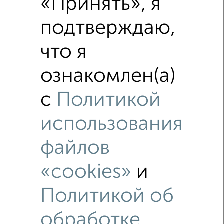
«Принять», я
подтверждаю,
что я
ознакомлен(а)
Рядом, с меньшей ценой
с
Политикой
Недалеко от Лазарева 31А с ценой ниже
использования
файлов
«cookies»
и
Политикой об
3
Комната в общежитии, 11м², 6/9 этаж
обработке
₽
₽