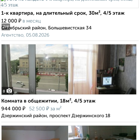
1-к квартира, на длительный срок, 30м², 4/5 этаж
₽
12 000
в месяц
2
/4
Октябрьский район, Большевистская 34
Агентство, 05.08.2026
8
Комната в общежитии, 18м², 4/5 этаж
₽
₽
944 000
52 500
за м²
Дзержинский район, проспект Дзержинского 18