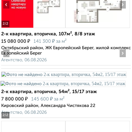
‹
›
2
/2
2-к квартира, вторичка, 107м², 8/8 этаж
₽
₽
15 080 000
141 300
за м²
Октябрьский район, ЖК Европейский Берег, жилой комплекс
‹
›
Европейский Берег
Агентство, 06.08.2026
2-к квартира, вторичка, 54м², 15/17 этаж
₽
₽
7 800 000
145 600
за м²
Кировский район, Александра Чистякова 22
Агентство, 06.08.2026
2
/2