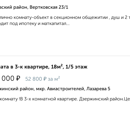
ский район, Вертковская 23/1
лично комнату-объект в секционном общежитии , душ и 2 ту
дит под ипотеку и маткапитал...
ата в 3-к квартире, 18м², 1/5 этаж
₽
 000
₽
52 800
за м²
инский район, мкр. Авиастроителей, Лазарева 5
комнату !В 3-х комнатной квартире. Дзержинский район.Цен