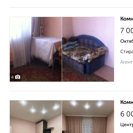
Комн
7 0
Октяб
Стира
Агент
4
Комн
6 0
Цент