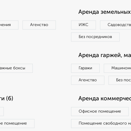
Аренда земельных 
чения
Агенство
ИЖС
Садоводст
Без посредников
Аренда гаржей, м
ражные боксы
Гаражи
Машиноме
Агенство
Без по
и (6)
Аренда коммерчес
Офисное помещение
ое помещение
Помещение свободного н