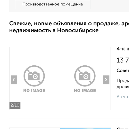
Производственное помещение
Свежие, новые объявления о продаже, а
недвижимость в Новосибирске
4-к 
13 
Совет
‹
›
Прода
дровя
Агент
2
/10