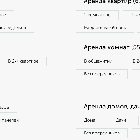
Аренда квартир (6
ные
1‑комнатные
2‑к
посредников
На длительный срок
Аренда комнат (55
В 2‑к квартире
В общежитии
В 2
Без посредников
Аренда домов, дач
аусы
п панелей
Дома
Дачи
Без посредников