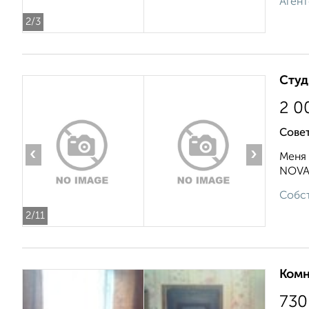
Агент
2
/3
Студ
2 0
Совет
‹
›
Меня 
NOVA 
Собст
2
/11
Комн
730