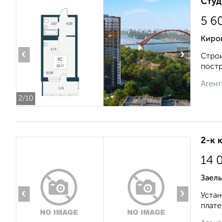
Студ
5 6
Киров
‹
›
Строи
постр
Агент
2
/10
2-к 
14 
Заель
‹
›
Устан
плате