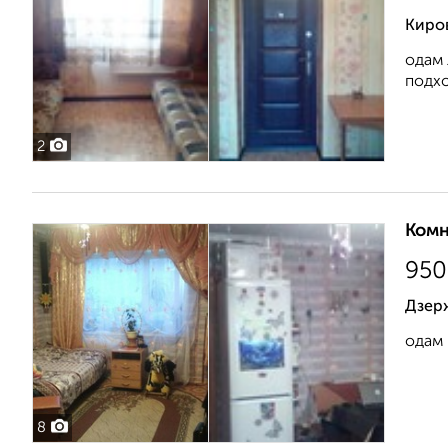
Киров
одам 
подхо
2
Комн
950
Дзерж
одам 
8