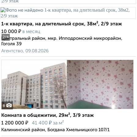
1-к квартира, на длительный срок, 38м², 2/9 этаж
₽
10 000
в месяц
2
/4
Центральный район, мкр. Ипподромский микрорайон,
Гоголя 39
Агентство, 09.08.2026
8
Комната в общежитии, 29м², 3/9 этаж
₽
₽
1 200 000
41 400
за м²
Калининский район, Богдана Хмельницкого 107/1