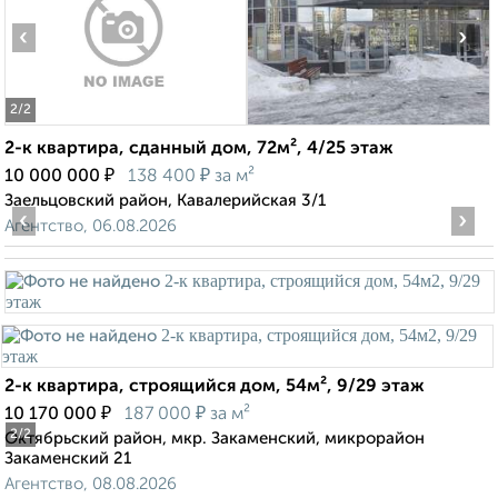
‹
›
2
/2
2-к квартира, сданный дом, 72м², 4/25 этаж
₽
₽
10 000 000
138 400
за м²
Заельцовский район, Кавалерийская 3/1
‹
›
Агентство, 06.08.2026
2-к квартира, строящийся дом, 54м², 9/29 этаж
₽
₽
10 170 000
187 000
за м²
2
/2
Октябрьский район, мкр. Закаменский, микрорайон
Закаменский 21
Агентство, 08.08.2026