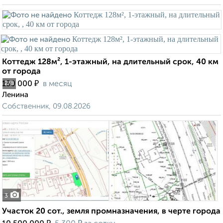
Коттедж 128м², 1-этажный, на длительный срок, 40 км
от города
₽
150 000
в месяц
2
/8
Ленина
Собственник, 09.08.2026
3
Участок 20 сот., земля промназначения, в черте города