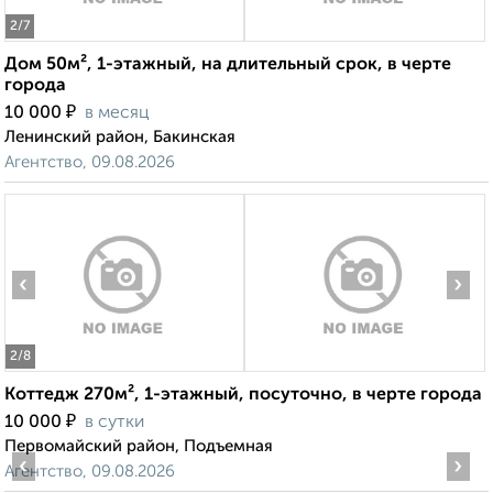
2
/7
Дом 50м², 1-этажный, на длительный срок, в черте
города
₽
10 000
в месяц
Ленинский район, Бакинская
Агентство, 09.08.2026
‹
›
2
/8
Коттедж 270м², 1-этажный, посуточно, в черте города
₽
10 000
в сутки
Первомайский район, Подъемная
‹
›
Агентство, 09.08.2026