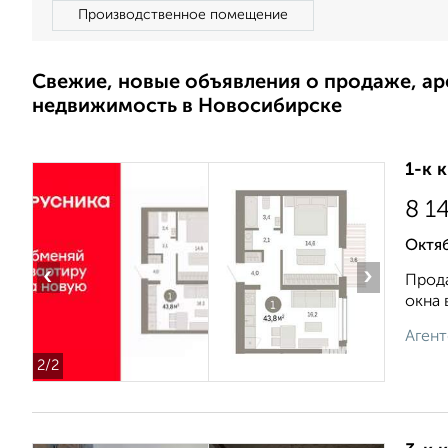
Производственное помещение
Свежие, новые объявления о продаже, а
недвижимость в Новосибирске
1-к 
8 1
Октя
‹
›
Прода
окна 
Агент
2
/2