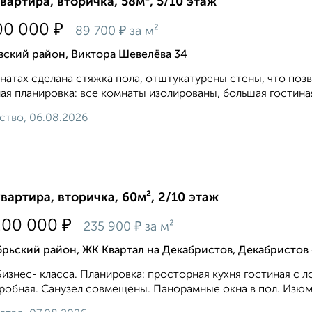
квартира, вторичка, 58м², 5/10 этаж
₽
00 000
₽
89 700
за м²
вский район, Виктора Шевелёва 34
натах сделана стяжка пола, отштукатурены стены, что позв
ая планировка: все комнаты изолированы, большая гостиная
ство, 06.08.2026
квартира, вторичка, 60м², 2/10 этаж
₽
200 000
₽
235 900
за м²
рьский район, ЖК Квартал на Декабристов, Декабристов
изнес- класса. Планировка: просторная кухня гостиная с 
робная. Санузел совмещены. Панорамные окна в пол. Изюм