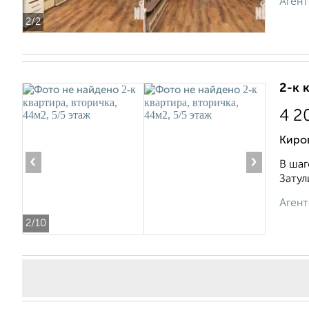
Агент
2
/2
2-к 
4 2
Киров
‹
›
В шаг
Затул
Агент
2
/10