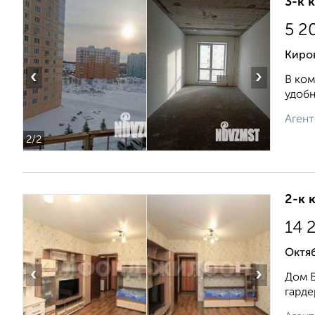
3-к 
5 2
Киро
‹
›
В ком
удобн
Агент
2
/2
2-к 
14 
Октяб
‹
›
Дом Б
гарде