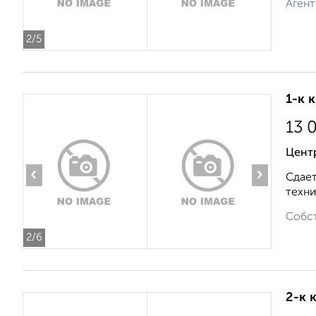
Агент
2
/5
1-к 
13 
Цент
‹
›
Сдает
техник
Собст
2
/6
2-к 