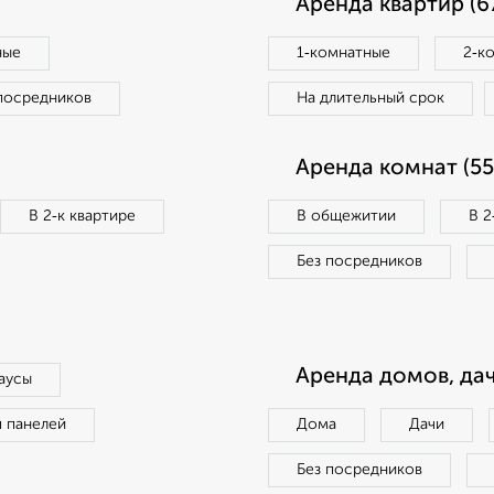
Аренда квартир (6
ные
1‑комнатные
2‑к
посредников
На длительный срок
Аренда комнат (55
В 2‑к квартире
В общежитии
В 2
Без посредников
Аренда домов, дач
аусы
п панелей
Дома
Дачи
Без посредников