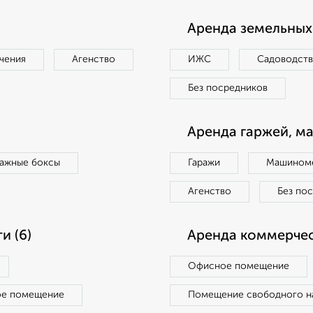
Аренда земельных 
чения
Агенство
ИЖС
Садоводст
Без посредников
Аренда гаржей, м
ражные боксы
Гаражи
Машиноме
Агенство
Без по
и (6)
Аренда коммерчес
Офисное помещение
ое помещение
Помещение свободного н