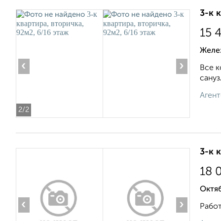
3-к 
15 
Желе
‹
›
Все к
сануз
Агент
2
/2
3-к 
18 
Октяб
‹
›
Работ