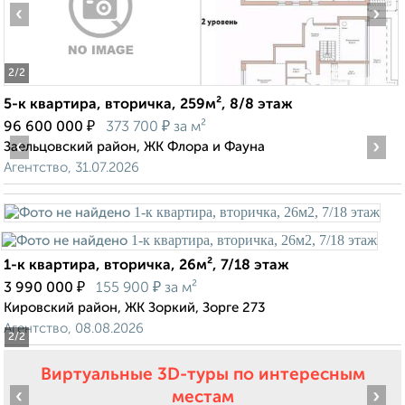
‹
›
2
/2
5-к квартира, вторичка, 259м², 8/8 этаж
₽
₽
96 600 000
373 700
за м²
‹
›
Заельцовский район, ЖК Флора и Фауна
Агентство, 31.07.2026
1-к квартира, вторичка, 26м², 7/18 этаж
₽
₽
3 990 000
155 900
за м²
Кировский район, ЖК Зоркий, Зорге 273
Агентство, 08.08.2026
2
/2
Виртуальные 3D-туры по интересным
‹
›
местам