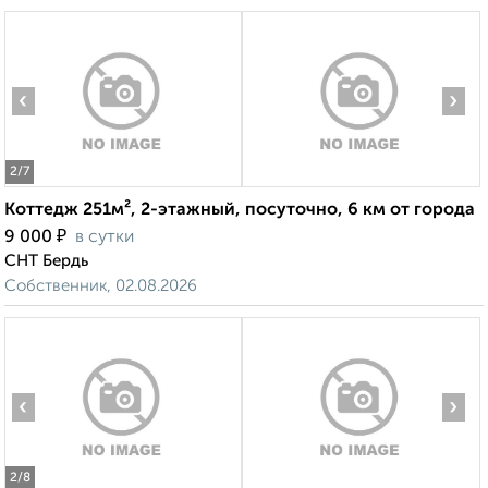
‹
›
2
/7
Коттедж 251м², 2-этажный, посуточно, 6 км от города
₽
9 000
в сутки
СНТ Бердь
Собственник, 02.08.2026
‹
›
2
/8