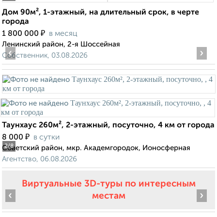
Дом 90м², 1-этажный, на длительный срок, в черте
города
₽
1 800 000
в месяц
Ленинский район, 2-я Шоссейная
‹
›
Собственник, 03.08.2026
Таунхаус 260м², 2-этажный, посуточно, 4 км от города
₽
8 000
в сутки
2
/8
Советский район, мкр. Академгородок, Ионосферная
Агентство, 06.08.2026
Виртуальные 3D-туры по интересным
‹
›
местам