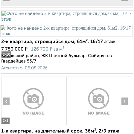
2-к квартира, строящийся дом, 61м², 16/17 этаж
₽
₽
7 750 000
126 700
за м²
2
/10
Кировский район, ЖК Цветной бульвар, Сибиряков-
Гвардейцев 53/7
Агентство, 06.08.2026
‹
›
2
/3
1-к квартира, на длительный срок, 36м², 2/9 этаж