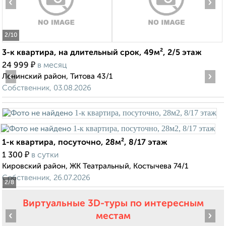
‹
›
2
/10
3-к квартира, на длительный срок, 49м², 2/5 этаж
₽
24 999
в месяц
‹
›
Ленинский район, Титова 43/1
Собственник, 03.08.2026
1-к квартира, посуточно, 28м², 8/17 этаж
₽
1 300
в сутки
Кировский район, ЖК Театральный, Костычева 74/1
Собственник, 26.07.2026
2
/8
Виртуальные 3D-туры по интересным
‹
›
местам