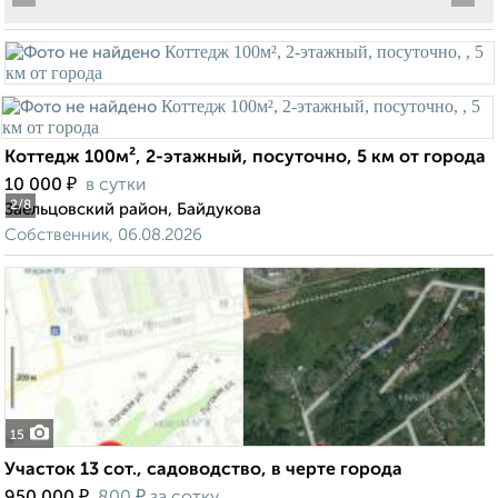
Коттедж 100м², 2-этажный, посуточно, 5 км от города
₽
10 000
в сутки
2
/8
Заельцовский район, Байдукова
Собственник, 06.08.2026
15
Участок 13 сот., садоводство, в черте города
₽
₽