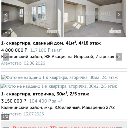
‹
›
2
/10
1-к квартира, сданный дом, 41м², 4/18 этаж
₽
₽
4 800 000
117 100
за м²
‹
›
Калининский район, ЖК Акация на Игарской, Игарская 5
Агентство, 02.08.2026
1-к квартира, вторичка, 30м², 2/5 этаж
₽
₽
3 150 000
104 400
за м²
Калининский район, мкр. Юбилейный, Макаренко 27/2
Агентство, 13.07.2026
2
/2