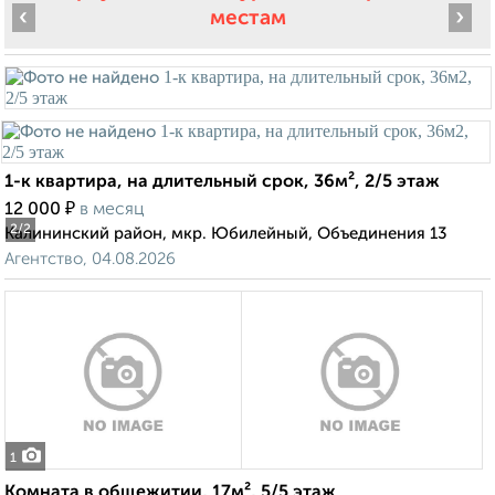
‹
›
местам
1-к квартира, на длительный срок, 36м², 2/5 этаж
₽
12 000
в месяц
2
/2
Калининский район, мкр. Юбилейный, Объединения 13
Агентство, 04.08.2026
1
Комната в общежитии, 17м², 5/5 этаж