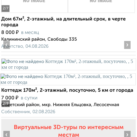
2
/7
Дом 67м², 2-этажный, на длительный срок, в черте
города
₽
8 000
в месяц
Калининский район, Свободы 335
‹
›
Агентство, 04.08.2026
Коттедж 170м², 2-этажный, посуточно, 5 км от города
₽
7 000
в сутки
2
/8
Советский район, мкр. Нижняя Ельцовка, Лесосечная
Собственник, 02.08.2026
Виртуальные 3D-туры по интересным
‹
›
местам