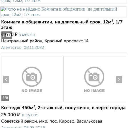
Комната в общежитии, на длительный срок, 12м², 1/7
этаж
₽
6 000
в месяц
2
Центральный район, Красный проспект 14
Агентство, 08.11.2022
‹
›
2
/8
Коттедж 450м², 2-этажный, посуточно, в черте города
₽
25 000
в сутки
Советский район, мкр. пос. Кирово, Васильковая
Агентство, 05.08.2026