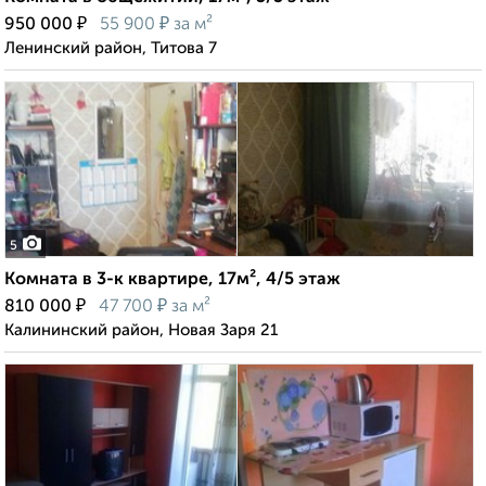
₽
₽
950 000
55 900
за м²
Ленинский район, Титова 7
5
Комната в 3-к квартире, 17м², 4/5 этаж
₽
₽
810 000
47 700
за м²
Калининский район, Новая Заря 21