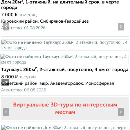
Дом 20м², 1-этажный, на длительный срок, в черте
города
₽
7 000
в месяц
Кировский район, Сибиряков-Гвардейцев
‹
›
Агентство, 01.08.2026
Таунхаус 260м², 2-этажный, посуточно, 4 км от города
₽
8 000
в сутки
2
/8
Советский район, мкр. Академгородок, Ионосферная
Агентство, 06.08.2026
Виртуальные 3D-туры по интересным
‹
›
местам