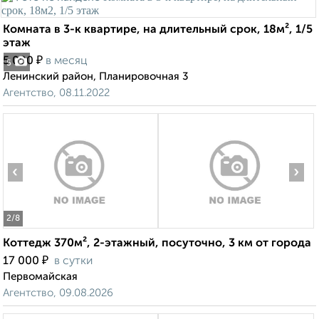
Комната в 3-к квартире, на длительный срок, 18м², 1/5
этаж
₽
5 000
в месяц
5
Ленинский район, Планировочная 3
Агентство, 08.11.2022
‹
›
2
/8
Коттедж 370м², 2-этажный, посуточно, 3 км от города
₽
17 000
в сутки
Первомайская
Агентство, 09.08.2026