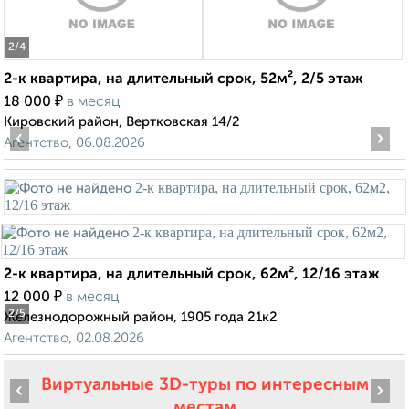
2
/4
2-к квартира, на длительный срок, 52м², 2/5 этаж
₽
18 000
в месяц
Кировский район, Вертковская 14/2
‹
›
Агентство, 06.08.2026
2-к квартира, на длительный срок, 62м², 12/16 этаж
₽
12 000
в месяц
2
/5
Железнодорожный район, 1905 года 21к2
Агентство, 02.08.2026
Виртуальные 3D-туры по интересным
‹
›
местам