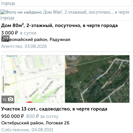
Дом 80м², 2-этажный, посуточно, в черте города
₽
3 000
в сутки
2
/8
Первомайский район, Радужная
Агентство, 03.08.2026
15
Участок 13 сот., садоводство, в черте города
₽
₽
950 000
800
за сотку
Октябрьский район, Логовая 26
Собственник, 04.08.2021