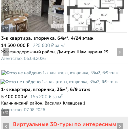
‹
›
2
/2
3-к квартира, вторичка, 64м², 4/24 этаж
₽
₽
14 500 000
225 600
за м²
‹
›
Железнодорожный район, Дмитрия Шамшурина 29
Агентство, 06.08.2026
1-к квартира, вторичка, 35м², 6/9 этаж
₽
₽
5 400 000
155 200
за м²
Калининский район, Василия Клевцова 1
Агентство, 07.08.2026
2
/2
Виртуальные 3D-туры по интересным
‹
›