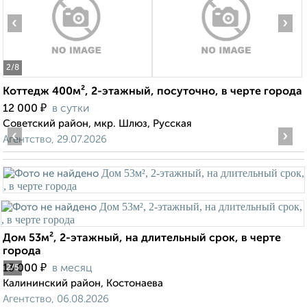
‹
›
2
/8
Коттедж 400м², 2-этажный, посуточно, в черте города
₽
12 000
в сутки
Советский район, мкр. Шлюз, Русская
‹
›
Агентство, 29.07.2026
Дом 53м², 2-этажный, на длительный срок, в черте
города
₽
13 000
в месяц
2
/5
Калининский район, Костонаева
Агентство, 06.08.2026