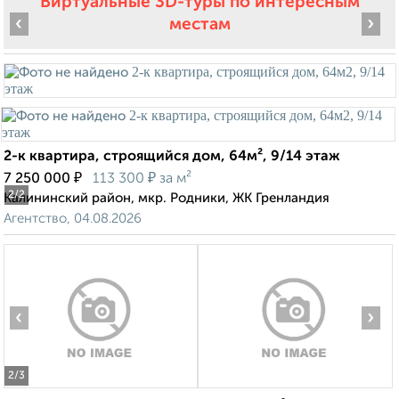
Виртуальные 3D-туры по интересным
‹
›
местам
2-к квартира, строящийся дом, 64м², 9/14 этаж
₽
₽
7 250 000
113 300
за м²
2
/2
Калининский район, мкр. Родники, ЖК Гренландия
Агентство, 04.08.2026
‹
›
2
/3