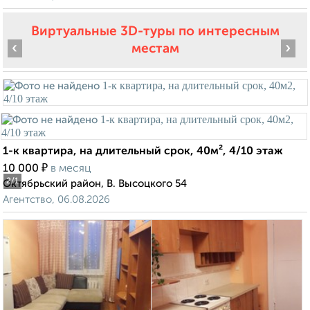
Виртуальные 3D-туры по интересным
‹
›
местам
1-к квартира, на длительный срок, 40м², 4/10 этаж
₽
10 000
в месяц
2
/1
Октябрьский район, В. Высоцкого 54
Агентство, 06.08.2026