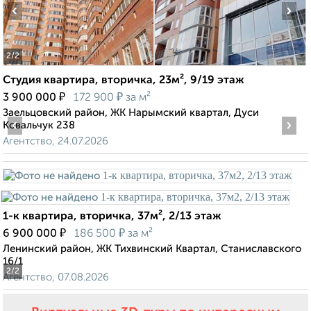
‹
›
2
/2
Студия квартира, вторичка, 23м², 9/19 этаж
₽
₽
3 900 000
172 900
за м²
Заельцовский район, ЖК Нарымский квартал, Дуси
‹
›
Ковальчук 238
Агентство, 24.07.2026
1-к квартира, вторичка, 37м², 2/13 этаж
₽
₽
6 900 000
186 500
за м²
Ленинский район, ЖК Тихвинский Квартал, Станиславского
16/1
2
/2
Агентство, 07.08.2026