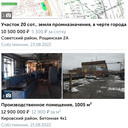
3
Участок 20 сот., земля промназначения, в черте города
₽
₽
10 500 000
5 300
за сотку
Советский район, Рощинская 2А
Собственник, 23.08.2022
2
Производственное помещение, 1005 м²
₽
₽
12 900 000
12 900
за м²
Кировский район, Бетонная 4к1
Собственник, 21.08.2022