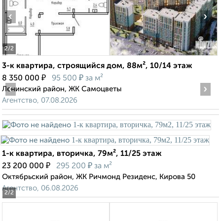
‹
›
2
/2
3-к квартира, строящийся дом, 88м², 10/14 этаж
₽
₽
8 350 000
95 500
за м²
‹
›
Ленинский район, ЖК Самоцветы
Агентство, 07.08.2026
1-к квартира, вторичка, 79м², 11/25 этаж
₽
₽
23 200 000
295 200
за м²
Октябрьский район, ЖК Ричмонд Резиденс, Кирова 50
Агентство, 06.08.2026
2
/2