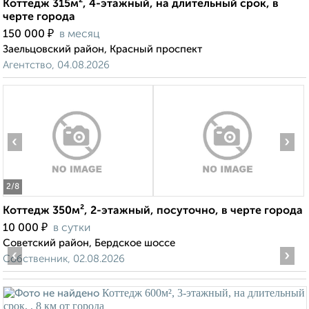
Коттедж 315м², 4-этажный, на длительный срок, в
черте города
₽
150 000
в месяц
Заельцовский район, Красный проспект
Агентство, 04.08.2026
‹
›
2
/8
Коттедж 350м², 2-этажный, посуточно, в черте города
₽
10 000
в сутки
Советский район, Бердское шоссе
‹
›
Собственник, 02.08.2026