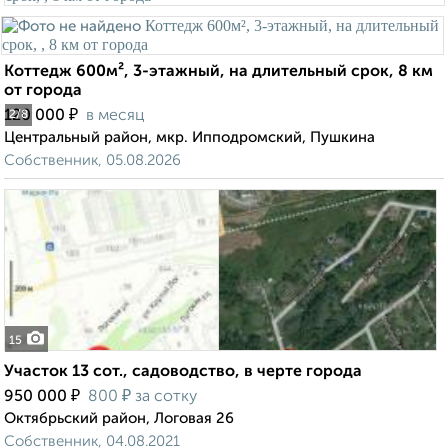
Коттедж 600м², 3-этажный, на длительный срок, 8 км
от города
₽
120 000
в месяц
2
/8
Центральный район, мкр. Ипподромский, Пушкина
Собственник, 05.08.2026
15
Участок 13 сот., садоводство, в черте города
₽
₽
950 000
800
за сотку
Октябрьский район, Логовая 26
Собственник, 04.08.2021