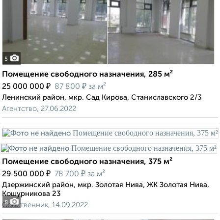
5
Помещение свободного назначения, 285 м²
₽
₽
25 000 000
87 800
за м²
Ленинский район, мкр. Сад Кирова, Станиславского 2/3
Агентство, 27.06.2022
Помещение свободного назначения, 375 м²
₽
₽
29 500 000
78 700
за м²
Дзержинский район, мкр. Золотая Нива, ЖК Золотая Нива,
Кошурникова 23
8
Собственник, 14.09.2022