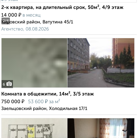
2-к квартира, на длительный срок, 50м², 4/9 этаж
₽
14 000
в месяц
2
/4
Кировский район, Ватутина 45/1
Агентство, 08.08.2026
6
Комната в общежитии, 14м², 3/5 этаж
₽
₽
750 000
53 600
за м²
Заельцовский район, Холодильная 17/1