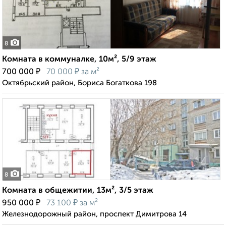
8
Комната в коммуналке, 10м², 5/9 этаж
₽
₽
700 000
70 000
за м²
Октябрьский район, Бориса Богаткова 198
8
Комната в общежитии, 13м², 3/5 этаж
₽
₽
950 000
73 100
за м²
Железнодорожный район, проспект Димитрова 14