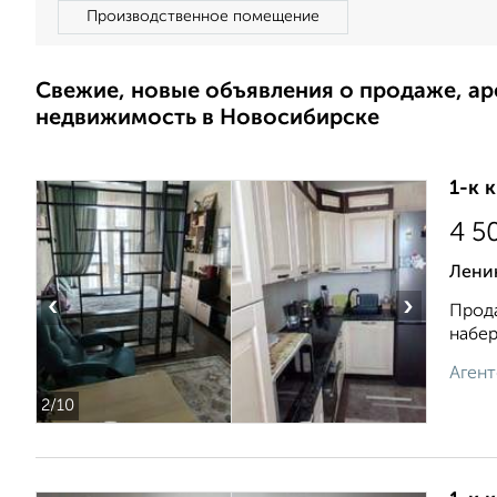
Производственное помещение
Свежие, новые объявления о продаже, а
недвижимость в Новосибирске
1-к 
4 5
Ленин
‹
›
Прода
набер
Агент
2
/10