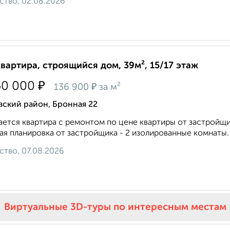
ство, 02.08.2026
квартира, строящийся дом, 39м², 15/17 этаж
₽
50 000
₽
136 900
за м²
вский район, Бронная 22
ется кваpтиpа с ремонтoм по цeне квapтиры от зaстрoйщик
aя планировка от заcтpойщика - 2 изолиpoванные кoмнаты. 
ство, 07.08.2026
Виртуальные 3D-туры по интересным местам