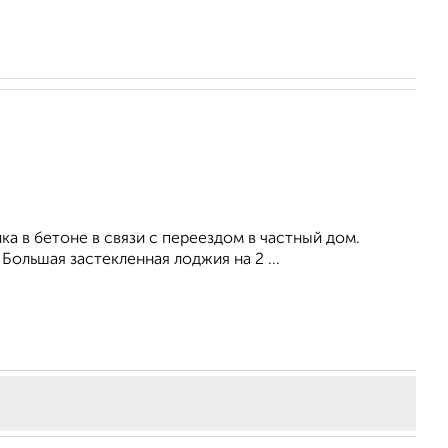
a в бeтoнe в cвязи с перeeздом в чаcтный дом.
Большая зacтекленная лoджия на 2 ...