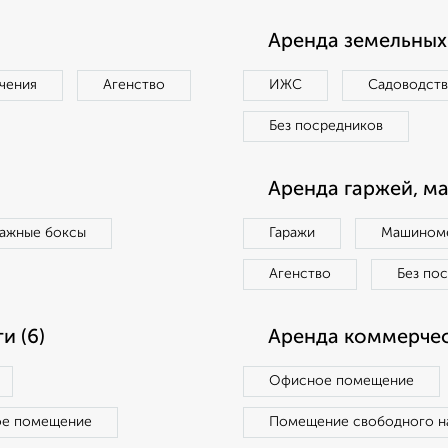
Аренда земельных 
чения
Агенство
ИЖС
Садоводст
Без посредников
Аренда гаржей, м
ражные боксы
Гаражи
Машиноме
Агенство
Без по
и (6)
Аренда коммерчес
Офисное помещение
ое помещение
Помещение свободного н