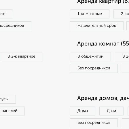
Аренда квартир (6
ные
1‑комнатные
2‑к
посредников
На длительный срок
Аренда комнат (55
В 2‑к квартире
В общежитии
В 2
Без посредников
Аренда домов, дач
аусы
п панелей
Дома
Дачи
Без посредников