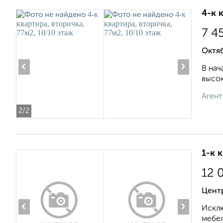
4-к 
7 4
Октя
‹
›
В нач
высок
Агент
2
/2
1-к 
12 
Центр
‹
›
Исклю
мебел