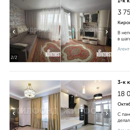
1-к 
3 7
Киров
‹
›
В неп
в шаг
Агент
2
/2
3-к 
18 
Октяб
‹
›
С пан
делал