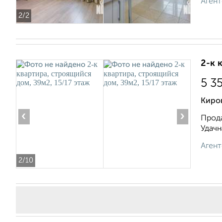
Агент
2
/2
2-к 
5 3
Киро
‹
›
Прода
Удaчн
Агент
2
/10