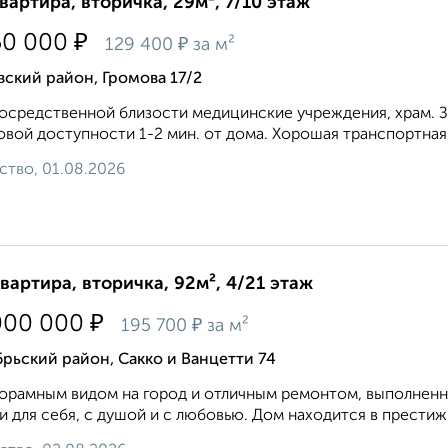
квартира, вторичка, 29м², 7/10 этаж
₽
50 000
₽
129 400
за м²
ский район, Громова 17/2
осредственной близости медицинские учреждения, храм. За
овой доступности 1-2 мин. от дома. Хорошая транспортная р
ство, 01.08.2026
квартира, вторичка, 92м², 4/21 этаж
₽
000 000
₽
195 700
за м²
рьский район, Сакко и Ванцетти 74
орамным видом на город и отличным ремонтом, выполненн
и для себя, с душой и с любовью. Дом находится в престижн