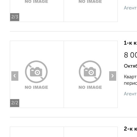
Агент
2
/3
1-к 
8 0
Октяб
‹
›
Кварт
перио
Агент
2
/2
2-к 