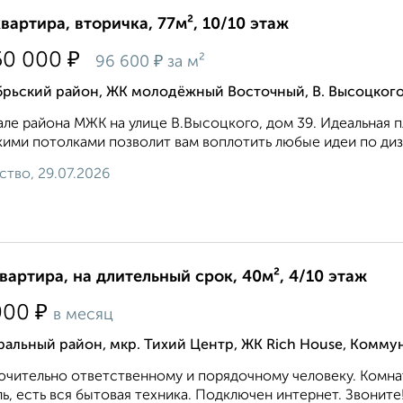
квартира, вторичка, 77м², 10/10 этаж
₽
50 000
₽
96 600
за м²
брьский район, ЖК молодёжный Восточный, В. Высоцкого
але района МЖК на улице В.Высоцкого, дом 39. Идеальная
ими потолками позволит вам воплотить любые идеи по дизай
ство, 29.07.2026
квартира, на длительный срок, 40м², 4/10 этаж
₽
000
в месяц
альный район, мкр. Тихий Центр, ЖК Rich House, Комму
чительно ответственному и порядочному человеку. Комнат
ь, есть вся бытовая техника. Подключен интернет. Звоните!.