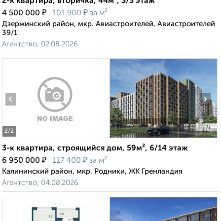
2-к квартира, вторичка, 44м², 3/5 этаж
₽
₽
4 500 000
101 900
за м²
Дзержинский район, мкр. Авиастроителей, Авиастроителей
39/1
Агентство, 02.08.2026
‹
›
2
/2
3-к квартира, строящийся дом, 59м², 6/14 этаж
₽
₽
6 950 000
117 400
за м²
Калининский район, мкр. Родники, ЖК Гренландия
Агентство, 04.08.2026