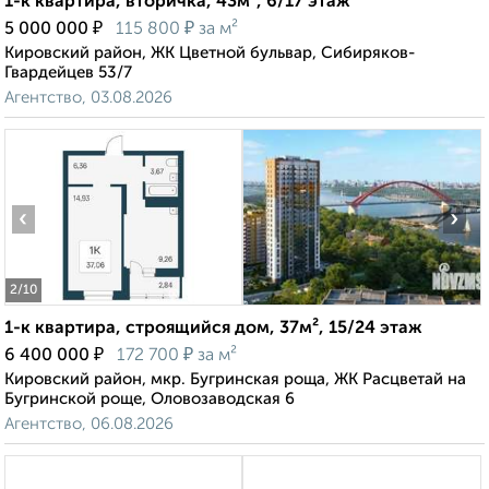
1-к квартира, вторичка, 43м², 6/17 этаж
₽
₽
5 000 000
115 800
за м²
Кировский район, ЖК Цветной бульвар, Сибиряков-
Гвардейцев 53/7
Агентство, 03.08.2026
‹
›
2
/10
1-к квартира, строящийся дом, 37м², 15/24 этаж
₽
₽
6 400 000
172 700
за м²
Кировский район, мкр. Бугринская роща, ЖК Расцветай на
Бугринской роще, Оловозаводская 6
Агентство, 06.08.2026