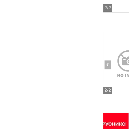
2
/2
‹
2
/2