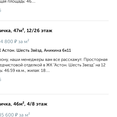
щая площадь: 46....
6
ичка, 47м², 12/26 этаж
₽
4 800
за м²
 Астон. Шесть Звёзд, Аникина 6к11
ону, наши менеджеры вам все расскажут. Просторная
редчистовой отделкой в ЖК "Астон. Шесть Звезд" на 12
46.59 кв.м., жилая: 18....
6
ичка, 46м², 4/8 этаж
₽
85 600
за м²