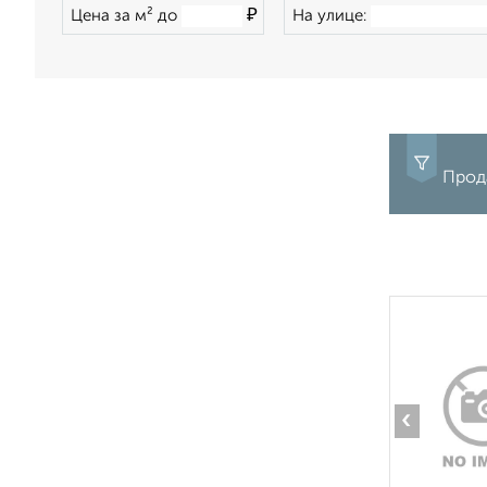
₽
Цена за м² до
На улице:
Прод
‹