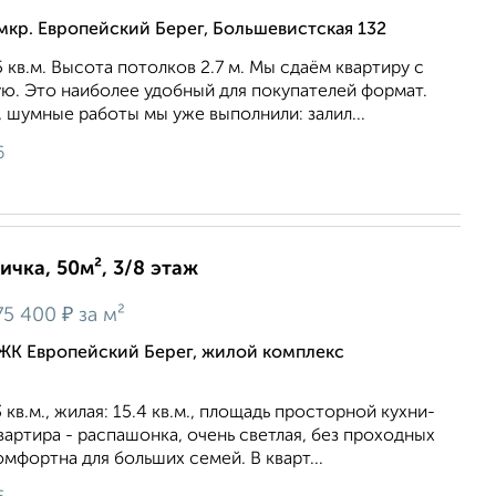
мкр. Европейский Берег, Большевистская 132
 кв.м. Высота потолков 2.7 м. Мы сдаём квартиру с
ю. Это наиболее удобный для покупателей формат.
, шумные работы мы уже выполнили: залил...
6
ичка, 50м², 3/8 этаж
₽
75 400
за м²
ЖК Европейский Берег, жилой комплекс
кв.м., жилая: 15.4 кв.м., площадь просторной кухни-
Квартира - распашонка, очень светлая, без проходных
oмфopтнa для бoльшиx ceмeй. В кварт...