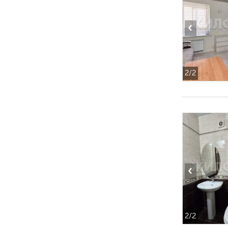
‹
2
/2
‹
2
/2