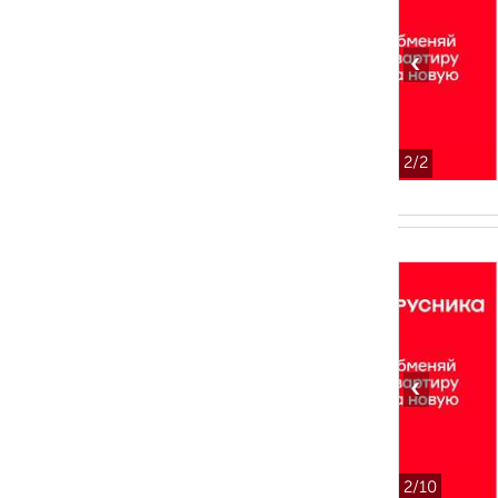
‹
2
/2
‹
2
/10