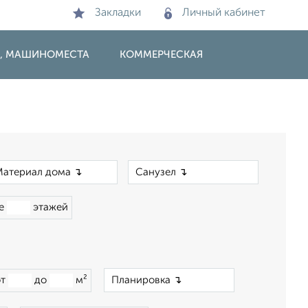
Закладки
Личный кабинет
И, МАШИНОМЕСТА
КОММЕРЧЕСКАЯ
×
×
ше
этажей
×
от
до
м²