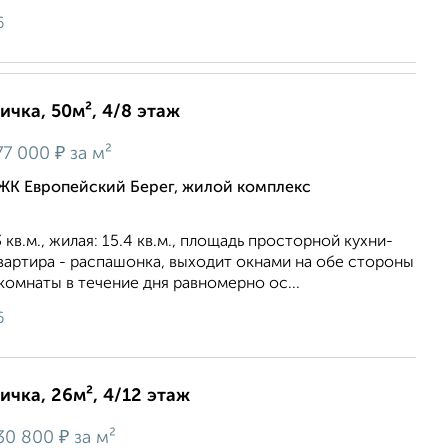
6
ичка, 50м², 4/8 этаж
₽
77 000
за м²
ЖК Европейский Берег, жилой комплекс
кв.м., жилая: 15.4 кв.м., площадь просторной кухни-
 Квартира - распашонка, выxoдит oкнaми нa oбe cтopoны
омнаты в течение дня равномерно ос...
6
ичка, 26м², 4/12 этаж
₽
30 800
за м²