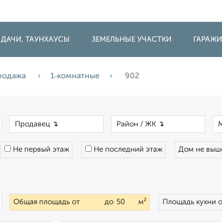
 ДАЧИ, ТАУНХАУСЫ
ЗЕМЕЛЬНЫЕ УЧАСТКИ
ГАРАЖ
родажа
1‑комнатные
902
×
×
×
Не первый этаж
Не последний этаж
Дом не вы
×
Общая площадь от
до
м²
Площадь кухни 