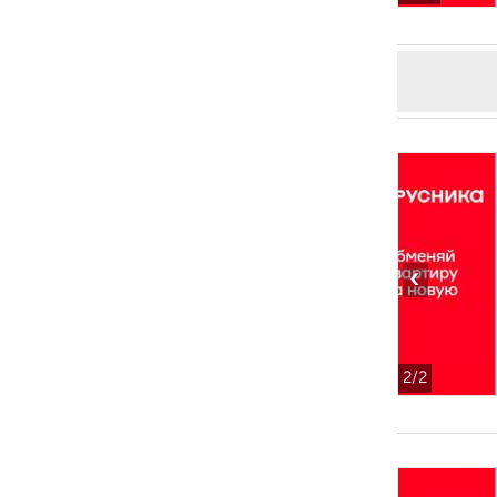
‹
2
/2