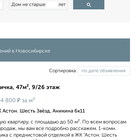
Дом не старше
лет
лений в Новосибирске
Сортировка:
ичка, 47м², 9/26 этаж
₽
4 800
за м²
 Астон. Шесть Звёзд, Аникина 6к11
ю квартиру, c площадью до 50 м². По всем вопросам
продаж, мы вам все подробно расскажем. 1-комн.
ика с предчистовой отделкой в ЖК "Астон. Шесть