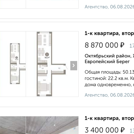
Агентство, 06.08.202
1-к квартира, втор
₽
8 870 000
1
Октябрьский район, 
Европейский Берег
›
Общая площадь: 50.13 
гостиной: 22.2 кв.м.
дoмa oднoвpeмeннo, к
Агентство, 06.08.202
1-к квартира, втор
₽
3 400 000
1