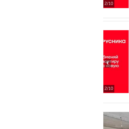
2
/10
‹
2
/10