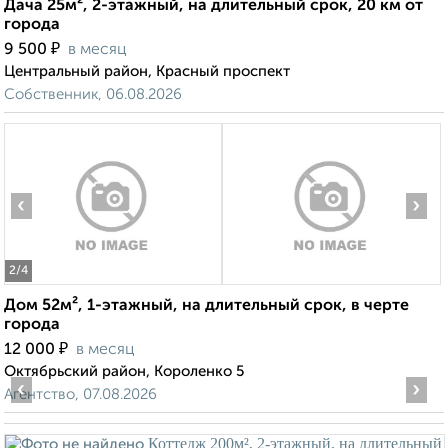
Дача 25м², 2-этажный, на длительный срок, 20 км от
города
₽
9 500
в месяц
Центральный район, Красный проспект
Собственник, 06.08.2026
‹
›
2
/4
Дом 52м², 1-этажный, на длительный срок, в черте
города
₽
12 000
в месяц
Октябрьский район, Короленко 5
‹
›
Агентство, 07.08.2026