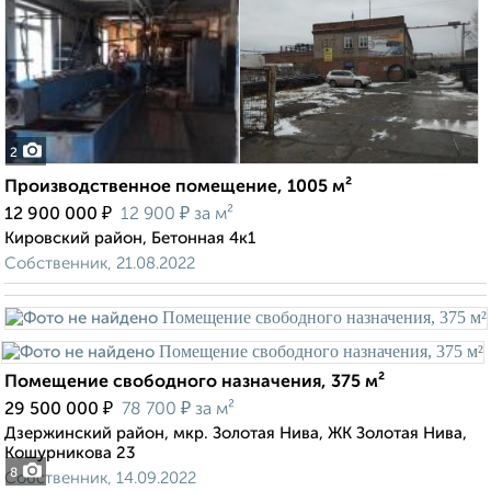
2
Производственное помещение, 1005 м²
₽
₽
12 900 000
12 900
за м²
Кировский район, Бетонная 4к1
Собственник, 21.08.2022
Помещение свободного назначения, 375 м²
₽
₽
29 500 000
78 700
за м²
Дзержинский район, мкр. Золотая Нива, ЖК Золотая Нива,
Кошурникова 23
8
Собственник, 14.09.2022