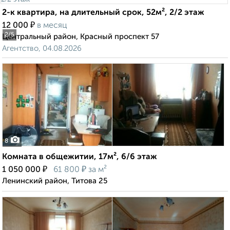
2-к квартира, на длительный срок, 52м², 2/2 этаж
₽
12 000
в месяц
2
/5
Центральный район, Красный проспект 57
Агентство, 04.08.2026
8
Комната в общежитии, 17м², 6/6 этаж
₽
₽
1 050 000
61 800
за м²
Ленинский район, Титова 25