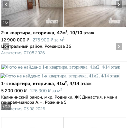
‹
›
2
/2
2-к квартира, вторичка, 47м², 10/10 этаж
₽
₽
12 900 000
276 900
за м²
‹
›
Центральный район, Романова 36
Агентство, 07.08.2026
1-к квартира, вторичка, 41м², 4/14 этаж
₽
₽
5 200 000
126 900
за м²
Калининский район, мкр. Родники, ЖК Династия, имени
генерал-майора А.Н. Рожкина 5
2
/10
Агентство, 03.08.2026