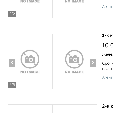
Агент
2
/2
1-к 
10 
Желе
‹
›
Срочн
пласт
Агент
2
/5
2-к 