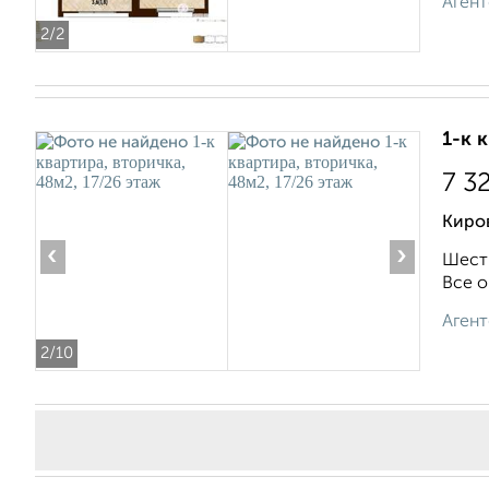
Агент
2
/2
1-к 
7 3
Киро
‹
›
Шесть
Все о
Агент
2
/10