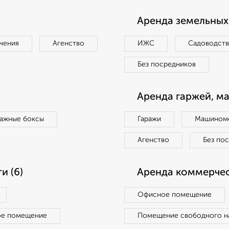
Аренда земельных 
чения
Агенство
ИЖС
Садоводст
Без посредников
Аренда гаржей, м
ражные боксы
Гаражи
Машиноме
Агенство
Без по
и (6)
Аренда коммерчес
Офисное помещение
ое помещение
Помещение свободного н