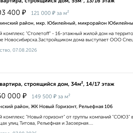
квартира, строящийся дом, 55м², 13/16 этаж
₽
03 400
₽
121 000
за м²
нинский район, мкр. Юбилейный, микрорайон Юбилейн
 комплекс "Столетоff" - 16-этажный жилой дом на терри
е Новосибирска.Застройщиком дома выступает ООО Специ
ство, 07.08.2026
квартира, строящийся дом, 34м², 14/17 этаж
₽
50 000
₽
149 500
за м²
нский район, ЖК Новый Горизонт, Рельефная 106
 комплекс "Новый горизонт" от группы компаний "СОЮЗ" 
цах улиц Титова, Рельефная и Заозерная....