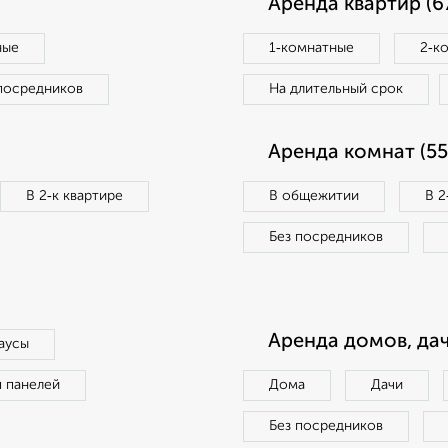
Аренда квартир (6
ные
1‑комнатные
2‑к
посредников
На длительный срок
Аренда комнат (55
В 2‑к квартире
В общежитии
В 2
Без посредников
Аренда домов, дач
аусы
п панелей
Дома
Дачи
Без посредников