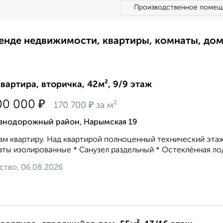
Производственное помещ
ренде недвижимости, квартиры, комнаты, до
квартира, вторичка, 42м², 9/9 этаж
₽
00 000
₽
170 700
за м²
знодорожный район, Нарымская 19
м квартиру. Над квартирой полноценный технический этаж
ты изолированные * Санузел раздельный * Остеклённая лодж
ство, 06.08.2026