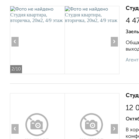
Студ
4 4
Заель
‹
›
Общая
выход
Агент
2
/10
Студ
12 
Октяб
‹
›
В хор
комфо