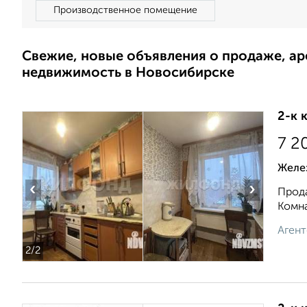
Производственное помещение
Свежие, новые объявления о продаже, а
недвижимость в Новосибирске
2-к 
7 2
Желе
‹
›
Прода
Комна
Агент
2
/2