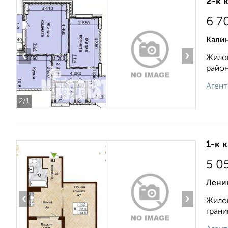
2-к 
6 7
Кали
‹
›
Жилой
район
Агент
2
/1
1-к 
5 0
Лени
‹
›
Жилой
грани