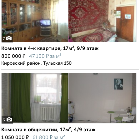
7
Комната в 4-к квартире, 17м², 9/9 этаж
₽
₽
800 000
47 100
за м²
Кировский район, Тульская 150
3
Комната в общежитии, 17м², 4/9 этаж
₽
₽
1 050 000
61 800
за м²