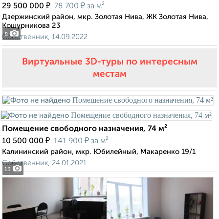
₽
₽
29 500 000
78 700
за м²
Дзержинский район, мкр. Золотая Нива, ЖК Золотая Нива,
Кошурникова 23
8
Собственник, 14.09.2022
Виртуальные 3D-туры по интересным
местам
Помещение свободного назначения, 74 м²
₽
₽
10 500 000
141 900
за м²
Калининский район, мкр. Юбилейный, Макаренко 19/1
Собственник, 24.01.2021
13