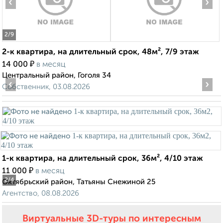
‹
›
2
/9
2-к квартира, на длительный срок, 48м², 7/9 этаж
₽
14 000
в месяц
Центральный район, Гоголя 34
‹
›
Собственник, 03.08.2026
1-к квартира, на длительный срок, 36м², 4/10 этаж
₽
11 000
в месяц
2
/4
Октябрьский район, Татьяны Снежиной 25
Агентство, 08.08.2026
Виртуальные 3D-туры по интересным