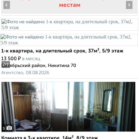
‹
›
местам
1-к квартира, на длительный срок, 37м², 5/9 этаж
₽
13 500
в месяц
2
/3
Октябрьский район, Никитина 70
Агентство, 08.08.2026
5
Комната в 3-к квартире, 14м², 8/9 этаж