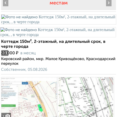
‹
›
местам
Коттедж 150м², 2-этажный, на длительный срок, в
черте города
₽
20 000
в месяц
2
/8
Кировский район, мкр. Малое Кривощёково, Краснодарский
переулок
Собственник, 05.08.2026
3