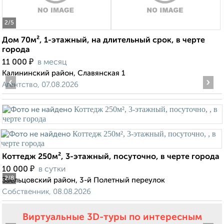
2
/5
Дом 70м², 1-этажный, на длительный срок, в черте
города
₽
11 000
в месяц
Калининский район, Славянская 1
‹
›
Агентство, 07.08.2026
Коттедж 250м², 3-этажный, посуточно, в черте города
₽
10 000
в сутки
2
/8
Заельцовский район, 3-й Полетный переулок
Собственник, 08.08.2026
Виртуальные 3D-туры по интересным