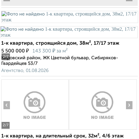
1-к квартира, строящийся дом, 38м², 17/17 этаж
₽
₽
5 500 000
143 300
за м²
2
/2
Кировский район, ЖК Цветной бульвар, Сибиряков-
Гвардейцев 53/7
Агентство, 01.08.2026
‹
›
2
/7
1-к квартира, на длительный срок, 32м², 4/6 этаж