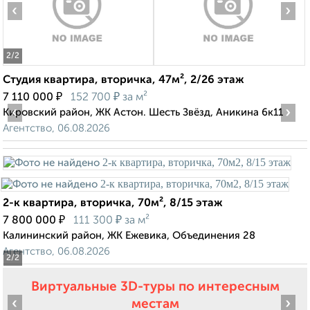
‹
›
2
/2
Студия квартира, вторичка, 47м², 2/26 этаж
₽
₽
7 110 000
152 700
за м²
‹
›
Кировский район, ЖК Астон. Шесть Звёзд, Аникина 6к11
Агентство, 06.08.2026
2-к квартира, вторичка, 70м², 8/15 этаж
₽
₽
7 800 000
111 300
за м²
Калининский район, ЖК Ежевика, Объединения 28
Агентство, 06.08.2026
2
/2
Виртуальные 3D-туры по интересным
‹
›
местам