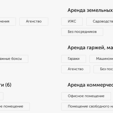
Аренда земельных 
чения
Агенство
ИЖС
Садоводст
Без посредников
Аренда гаржей, м
ражные боксы
Гаражи
Машиноме
Агенство
Без по
и (6)
Аренда коммерчес
Офисное помещение
ое помещение
Помещение свободного н