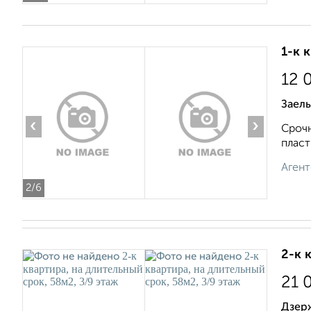
1-к 
12 
Заель
‹
›
Срочн
пласт
Агент
2
/6
2-к 
21 
Дзер