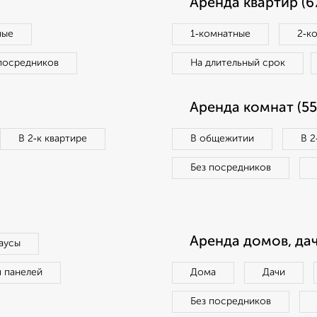
Аренда квартир (6
ные
1‑комнатные
2‑к
посредников
На длительный срок
Аренда комнат (55
В 2‑к квартире
В общежитии
В 2
Без посредников
Аренда домов, дач
аусы
п панелей
Дома
Дачи
Без посредников