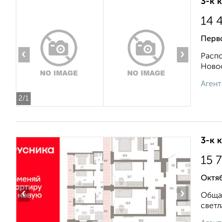
3-к 
14 
Перво
‹
›
Распо
Новос
Агент
2
/1
3-к 
15 
Октяб
‹
›
Общая
светл