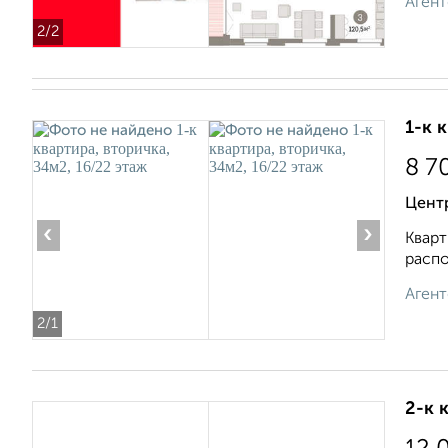
Агент
2
/2
1-к 
8 7
Цент
‹
›
Кварт
распо
Агент
2
/1
2-к 