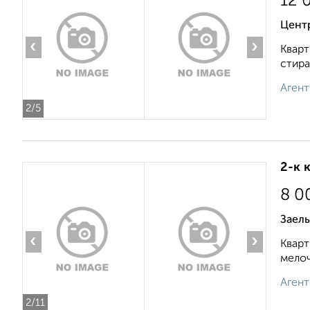
12 
Цент
‹
›
Кварт
стира
Агент
2
/5
2-к 
8 0
Заель
‹
›
Кварт
мелоч
Агент
2
/11