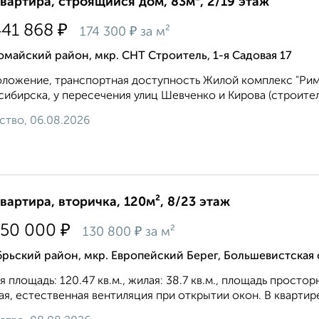
квартира, строящийся дом, 83м², 2/19 этаж
₽
441 868
₽
174 300
за м²
майский район, мкр. СНТ Строитель, 1-я Садовая 17
ложение, транспортная доступность Жилой комплекс "Рим
ибирска, у пересечения улиц Шевченко и Кирова (строител
ство, 06.08.2026
квартира, вторичка, 120м², 8/23 этаж
₽
750 000
₽
130 800
за м²
рьский район, мкр. Европейский Берег, Большевистская
 площадь: 120.47 кв.м., жилая: 38.7 кв.м., площадь простор
ая, естественная вентиляция при открытии окон. В квартире