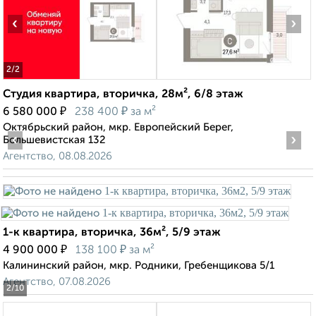
‹
›
2
/2
Студия квартира, вторичка, 28м², 6/8 этаж
₽
₽
6 580 000
238 400
за м²
Октябрьский район, мкр. Европейский Берег,
‹
›
Большевистская 132
Агентство, 08.08.2026
1-к квартира, вторичка, 36м², 5/9 этаж
₽
₽
4 900 000
138 100
за м²
Калининский район, мкр. Родники, Гребенщикова 5/1
Агентство, 07.08.2026
2
/10