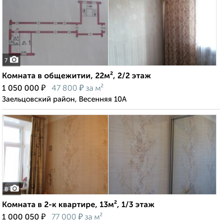
7
Комната в общежитии, 22м², 2/2 этаж
₽
₽
1 050 000
47 800
за м²
Заельцовский район, Весенняя 10А
8
Комната в 2-к квартире, 13м², 1/3 этаж
₽
₽
1 000 050
77 000
за м²