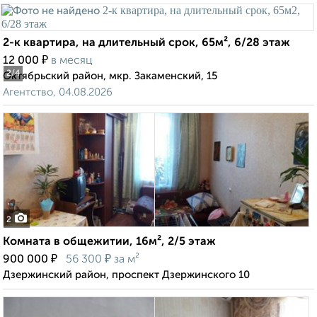
2-к квартира, на длительный срок, 65м², 6/28 этаж
₽
12 000
в месяц
2
/4
Октябрьский район, мкр. Закаменский, 15
Агентство, 04.08.2026
2
Комната в общежитии, 16м², 2/5 этаж
₽
₽
900 000
56 300
за м²
Дзержинский район, проспект Дзержинского 10