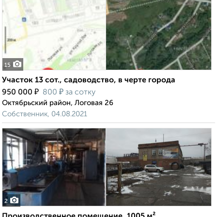
15
Участок 13 сот., садоводство, в черте города
₽
₽
950 000
800
за сотку
Октябрьский район, Логовая 26
Собственник, 04.08.2021
2
Производственное помещение, 1005 м²