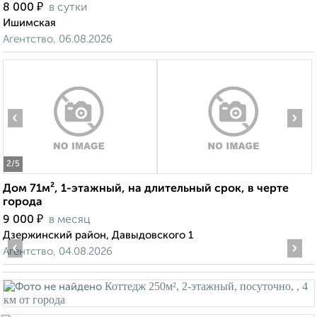
₽
8 000
в сутки
Ишимская
Агентство, 06.08.2026
‹
›
2
/5
Дом 71м², 1-этажный, на длительный срок, в черте
города
₽
9 000
в месяц
Дзержинский район, Давыдовского 1
‹
›
Агентство, 04.08.2026