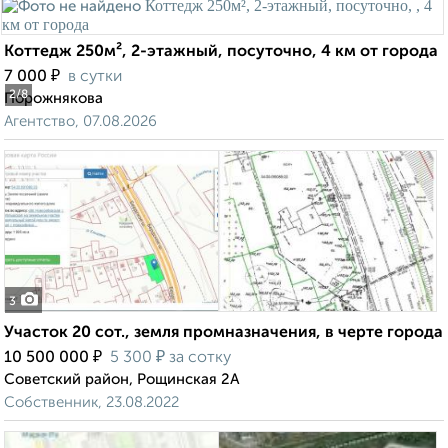
Коттедж 250м², 2-этажный, посуточно, 4 км от города
₽
7 000
в сутки
2
/8
Порожнякова
Агентство, 07.08.2026
3
Участок 20 сот., земля промназначения, в черте города
₽
₽
10 500 000
5 300
за сотку
Советский район, Рощинская 2А
Собственник, 23.08.2022