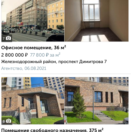
7
Офисное помещение, 36 м²
₽
₽
2 800 000
77 800
за м²
Железнодорожный район, проспект Димитрова 7
Агентство, 06.08.2021
8
Помещение свободного назначения, 375 м²