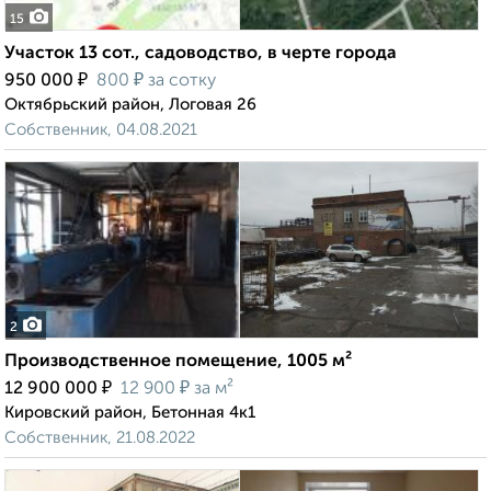
15
Участок 13 сот., садоводство, в черте города
₽
₽
950 000
800
за сотку
Октябрьский район, Логовая 26
Собственник, 04.08.2021
2
Производственное помещение, 1005 м²
₽
₽
12 900 000
12 900
за м²
Кировский район, Бетонная 4к1
Собственник, 21.08.2022