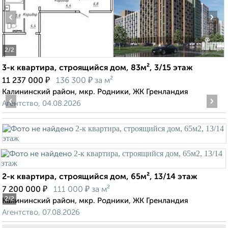
‹
›
2
/2
3-к квартира, строящийся дом, 83м², 3/15 этаж
₽
₽
11 237 000
136 300
за м²
Калининский район, мкр. Родники, ЖК Гренландия
‹
›
Агентство, 04.08.2026
2-к квартира, строящийся дом, 65м², 13/14 этаж
₽
₽
7 200 000
111 000
за м²
2
/2
Калининский район, мкр. Родники, ЖК Гренландия
Агентство, 07.08.2026