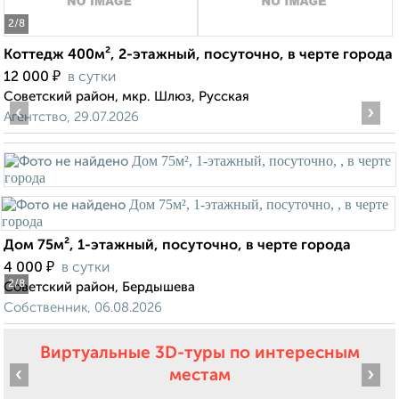
2
/8
Коттедж 400м², 2-этажный, посуточно, в черте города
₽
12 000
в сутки
Советский район, мкр. Шлюз, Русская
‹
›
Агентство, 29.07.2026
Дом 75м², 1-этажный, посуточно, в черте города
₽
4 000
в сутки
2
/8
Советский район, Бердышева
Собственник, 06.08.2026
Виртуальные 3D-туры по интересным
‹
›
местам