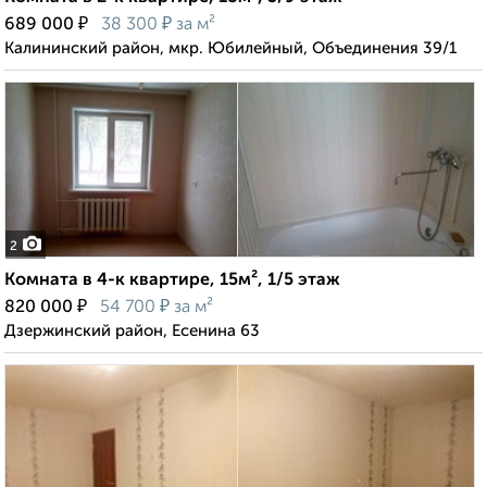
₽
₽
689 000
38 300
за м²
Калининский район, мкр. Юбилейный, Объединения 39/1
2
Комната в 4-к квартире, 15м², 1/5 этаж
₽
₽
820 000
54 700
за м²
Дзержинский район, Есенина 63