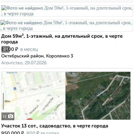
Дом 59м², 1-этажный, на длительный срок, в черте
города
₽
8 500
в месяц
2
/5
Октябрьский район, Короленко 3
Агентство, 29.07.2026
15
Участок 13 сот., садоводство, в черте города
₽
₽
950 000
800
за сотку