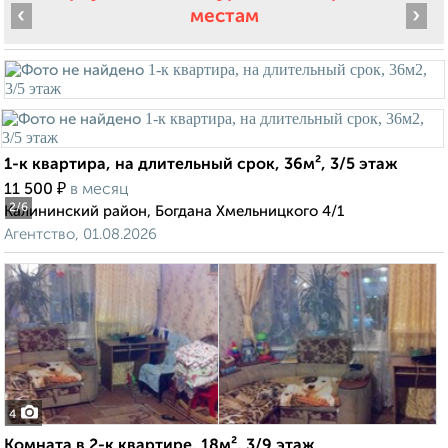
‹
›
местам
1-к квартира, на длительный срок, 36м², 3/5 этаж
₽
11 500
в месяц
2
/6
Калининский район, Богдана Хмельницкого 4/1
Агентство, 01.08.2026
4
Комната в 2-к квартире, 18м², 3/9 этаж