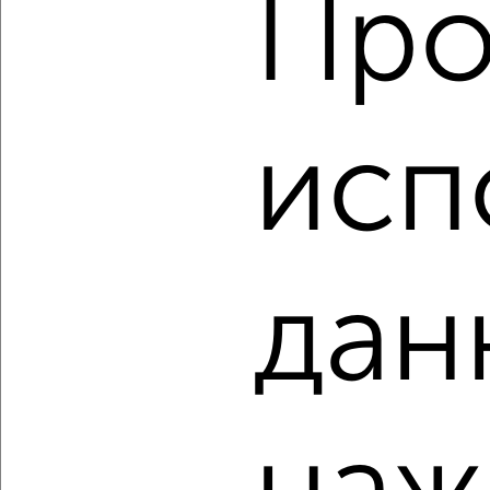
Про
‹
›
2
/2
исп
3-к квартира, вторичка, 105м², 5/26 этаж
₽
₽
13 500 000
129 100
за м²
Кировский район, Аникина 6
Агентство, 07.08.2026
дан
‹
›
2
/2
3-к квартира, вторичка, 104м², 19/26 этаж
₽
₽
13 650 000
131 100
за м²