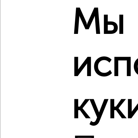
₽
₽
17 650 000
130 000
за м²
Мы
Октябрьский район, мкр. Европейский Берег,
Большевистская с49
Агентство, 07.08.2026
исп
‹
›
2
/2
3-к квартира, вторичка, 90м², 3/12 этаж
кук
₽
₽
10 720 000
118 900
за м²
Заельцовский район, ЖК Лебедевский, квартал Лебедевский
1/3
Агентство, 07.08.2026