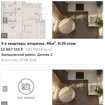
‹
›
2
/2
3-к квартира, вторичка, 86м², 9/25 этаж
₽
₽
15 867 516
185 600
за м²
Заельцовский район, Дачная 2
Агентство, 07.08.2026
‹
›
2
/2