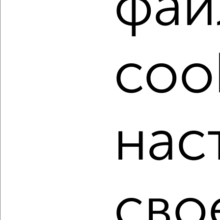
фай
Найденные предложения: 426 объявлений, можно
посмотреть в виде списка или на карте, с описанием,
расположением, ценой и другими подробностями.
Подберите подходящую недвижимость из предложений
coo
от собственников, риэлторов, застройщиков и агенств
недвижимости, связаться с ними можно по телефону или
написать сообщение в любом удобном для вас
мессенджере, это безопасно и бесплатно.
Для покупки квартиры доступна ипотека от крупнейших
банков России: СберБанк, ВТБ, Альфа-Банк,
нас
Россельхозбанк, Совкомбанк, Т-Банк, Росбанк, Почта
Банк на сумму от 400 000 до 120 000 000 рублей сроком
до 30 лет.
Сайт работает во многих городах России.
Сколько стоит купить трехкомнатную квартиру в
сво
Новосибирске?
Цена недвижимости: мин. от
3300000
руб. до макс.
20990000
руб.