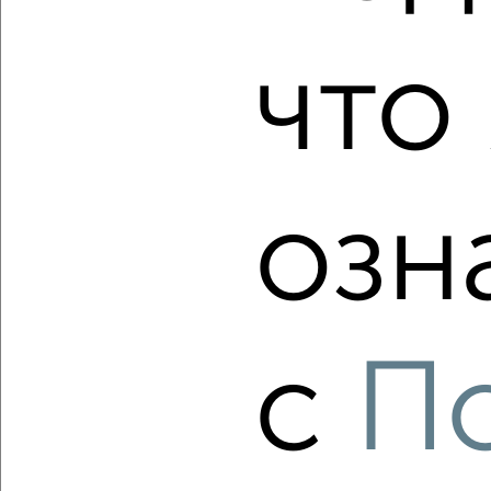
2
/2
что 
3-к квартира, строящийся дом, 112м², 8/17 этаж
₽
₽
12 160 000
108 500
за м²
Октябрьский район, ЖК Европейский Берег, жилой комплекс
Европейский Берег
Агентство, 07.08.2026
озн
‹
›
с
П
2
/2
3-к квартира, вторичка, 58м², 2/10 этаж
₽
₽
5 500 000
94 200
за м²
Кировский район, Виктора Шевелёва 24