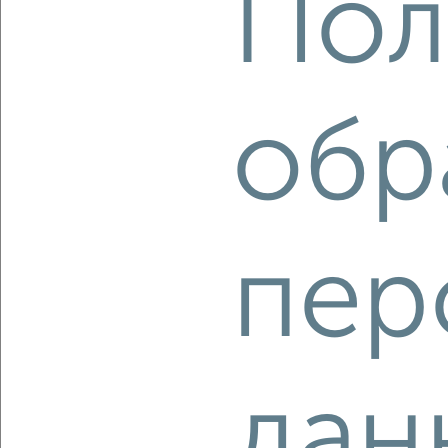
Пол
2
/2
3-к квартира, вторичка, 62м², 4/5 этаж
₽
₽
6 100 000
98 300
за м²
Советский район, мкр. Левые Чёмы, Барьерная 17
обр
Агентство, 07.08.2026
‹
›
пер
2
/2
3-к квартира, вторичка, 61м², 4/9 этаж
₽
₽
5 999 999
98 100
за м²
Ленинский район, Киевская 23
дан
Агентство, 07.08.2026