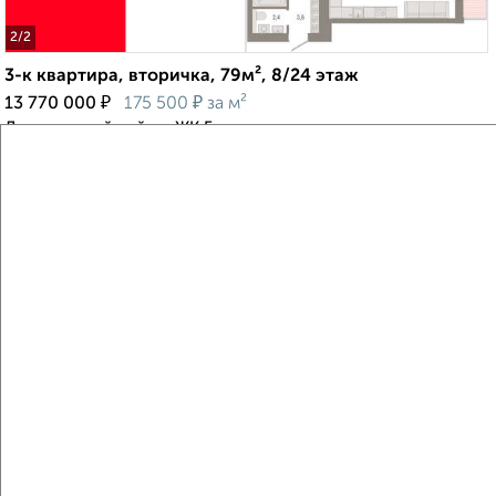
2
/2
3-к квартира, вторичка, 79м², 8/24 этаж
₽
₽
13 770 000
175 500
за м²
Дзержинский район, ЖК Город-на-озере
Агентство, 07.08.2026
Виртуальные 3D-туры по музеям и объектам
культуры
‹
›
2
/2
3-к квартира, вторичка, 136м², 1/15 этаж