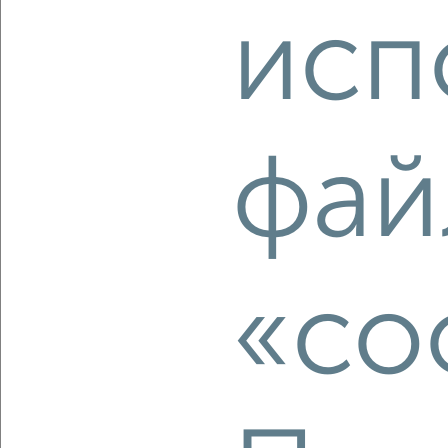
Агентство, 07.08.2026
исп
‹
›
фай
2
/2
3-к квартира, вторичка, 57м², 1/5 этаж
₽
₽
5 300 000
93 000
за м²
Дзержинский район, Есенина 39
Агентство, 07.08.2026
«co
‹
›