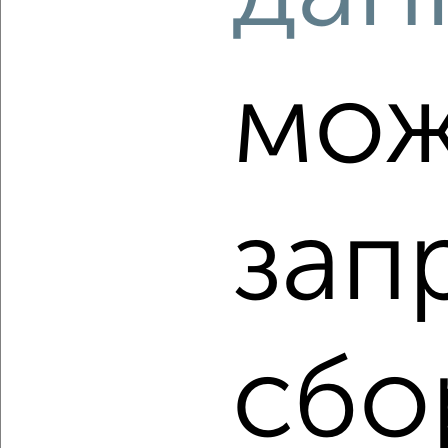
‹
›
мож
2
/2
3-к квартира, строящийся дом, 67м², 7/23 этаж
₽
₽
11 400 000
171 200
за м²
Заельцовский район, ЖК Расцветай на Кропоткина
зап
Агентство, 07.08.2026
‹
›
сбо
2
/1