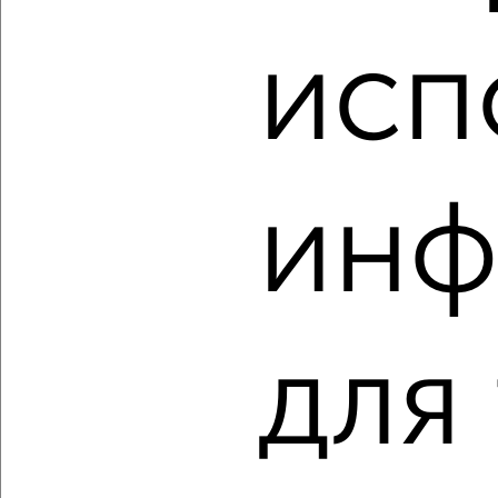
3-к квартира, строящийся дом, 85м², 2/16 этаж
₽
₽
8 920 000
105 100
за м²
исп
Заельцовский район, ЖК Сосны, жилой комплекс Сосны
Агентство, 07.08.2026
‹
›
инф
2
/1
3-к квартира, строящийся дом, 82м², 11/16 этаж
₽
₽
8 645 000
105 100
за м²
для
Заельцовский район, ЖК Сосны, жилой комплекс Сосны
Агентство, 07.08.2026