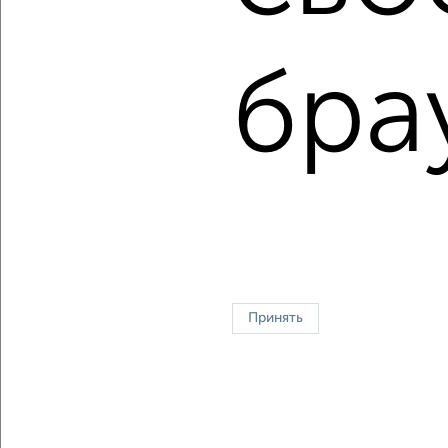
Средняя цена:
12252425
руб.
бра
Цена за м2: от
60000
руб. до
154338
руб.
Средняя цена за м2:
144146
руб.
Площадь: от
55
м2 до
136
м2
Средняя площадь:
85
м2
↑ НАВЕРХ К МЕНЮ
Однокомнатные
Двухкомнатные
Трехкомнатные
4‑комнатные
Квартиры студии
От застройщика
Без посредников
Вторичное жилье
Принять
В новостройке
В строящемся доме
В новом доме
Контакты
Политика конфиденциальности
Пользовательское соглашение
Новосибирск, улица Зорге 74
© 2015–2026
Сайт-доска объявлений недвижимости
О проекте