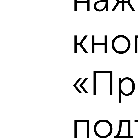
наж
Кировский район, Аникина 6
Агентство, 07.08.2026
кно
‹
›
2
/2
«Пр
3-к квартира, вторичка, 55м², 16/18 этаж
₽
₽
8 200 000
150 000
за м²
Калининский район, ЖК Акация на Игарской, Игарская 5
Агентство, 07.08.2026
под
‹
›