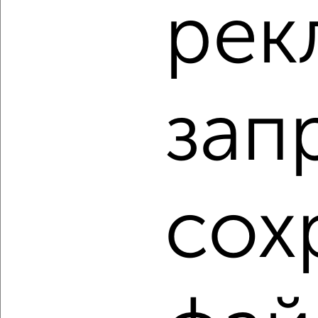
рек
‹
›
2
/1
3-к квартира, строящийся дом, 82м², 6/16 этаж
₽
₽
8 665 000
105 100
за м²
зап
Заельцовский район, ЖК Сосны, жилой комплекс Сосны
Агентство, 07.08.2026
1 / 8
2
сох
Как купить трехкомнатную квартиру, в панельном доме
в Новосибирске на сайте Новосибирск-недвижимость?
Используя удобную форму поиска с множеством
фильтров и сортировкой по параметрам, вы можете
подобрать для покупки трехкомнатную квартиру, в
панельном доме в Новосибирске.