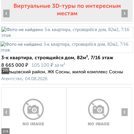
Виртуальные 3D-туры по интересным
‹
›
местам
3-к квартира, строящийся дом, 82м², 7/16 этаж
₽
₽
8 665 000
105 100
за м²
2
/1
Заельцовский район, ЖК Сосны, жилой комплекс Сосны
Агентство, 04.08.2026
‹
›
2
/6