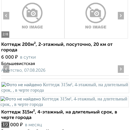
‹
›
2
/8
Коттедж 200м², 2-этажный, посуточно, 20 км от
города
₽
6 000
в сутки
Большевистская
‹
›
Агентство, 07.08.2026
Коттедж 315м², 4-этажный, на длительный срок, в
черте города
₽
150 000
в месяц
2
/2