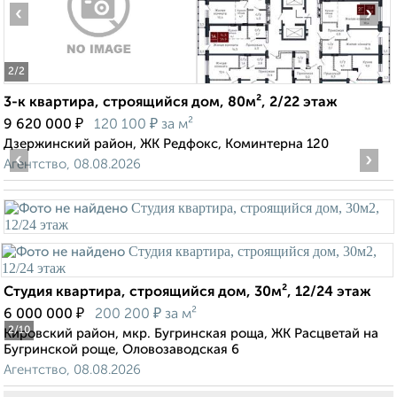
‹
›
2
/2
3-к квартира, строящийся дом, 80м², 2/22 этаж
₽
₽
9 620 000
120 100
за м²
Дзержинский район, ЖК Редфокс, Коминтерна 120
‹
›
Агентство, 08.08.2026
Студия квартира, строящийся дом, 30м², 12/24 этаж
₽
₽
6 000 000
200 200
за м²
2
/10
Кировский район, мкр. Бугринская роща, ЖК Расцветай на
Бугринской роще, Оловозаводская 6
Агентство, 08.08.2026