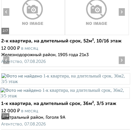
‹
›
2
/7
2-к квартира, на длительный срок, 52м², 10/16 этаж
₽
12 000
в месяц
Железнодорожный район, 1905 года 21к3
‹
›
Агентство, 07.08.2026
1-к квартира, на длительный срок, 36м², 3/5 этаж
₽
12 000
в месяц
2
/4
Центральный район, Гоголя 9А
Агентство, 07.08.2026