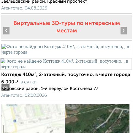
Заельцовский район, Красный проспект
Агентство, 04.08.2026
Виртуальные 3D-туры по интересным
‹
›
местам
Коттедж 410м², 2-этажный, посуточно, в черте города
₽
6 000
в сутки
2
/8
Кировский район, 1-й переулок Костычева 77
Агентство, 02.08.2026