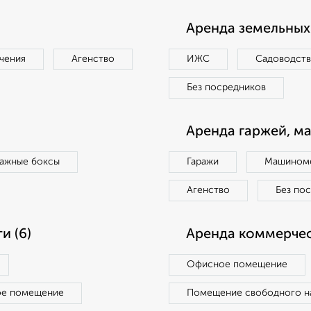
Аренда земельных 
чения
Агенство
ИЖС
Садоводст
Без посредников
Аренда гаржей, м
ражные боксы
Гаражи
Машиноме
Агенство
Без по
и (6)
Аренда коммерчес
Офисное помещение
ое помещение
Помещение свободного н