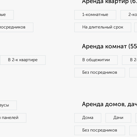
Аренда квартир (6
ные
1‑комнатные
2‑к
посредников
На длительный срок
Аренда комнат (55
В 2‑к квартире
В общежитии
В 2
Без посредников
Аренда домов, дач
аусы
п панелей
Дома
Дачи
Без посредников