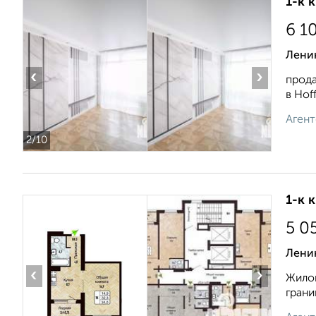
1-к 
6 1
Лени
‹
›
прода
в Hof
Агент
2
/10
1-к 
5 0
Лени
‹
›
Жилой
грани