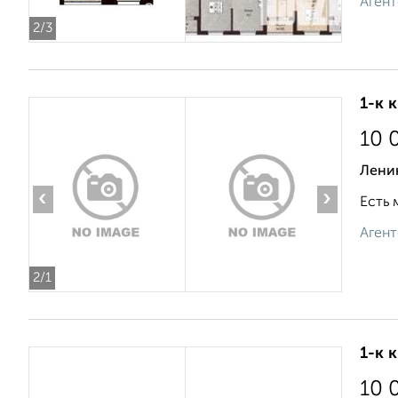
Агент
2
/3
1-к 
10 
Лени
‹
›
Есть 
Агент
2
/1
1-к 
10 