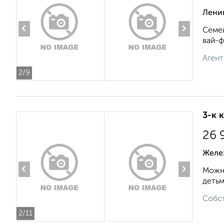
Ленин
‹
›
Семей
вай-ф
Агент
2
/9
3-к 
26 
Желе
‹
›
Можно
детьм
Собст
2
/11