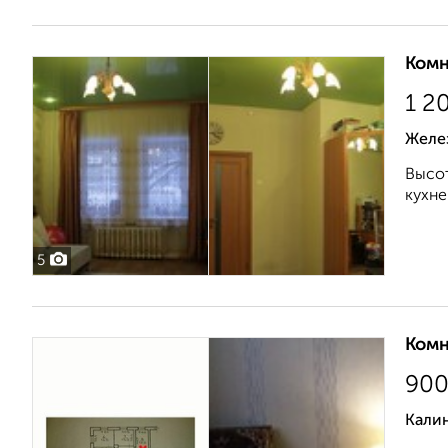
Комн
1 2
Желе
Высот
кухне
5
Комн
90
Кали