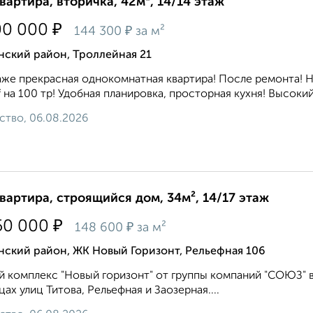
квартира, вторичка, 42м², 14/14 этаж
₽
00 000
₽
144 300
за м²
нский район, Троллейная 21
же прекрасная однокомнатная квартира! После ремонта! Н
f на 100 тр! Удобная планировка, просторная кухня! Высоки
ство, 06.08.2026
квартира, строящийся дом, 34м², 14/17 этаж
₽
50 000
₽
148 600
за м²
нский район, ЖК Новый Горизонт, Рельефная 106
 комплекс "Новый горизонт" от группы компаний "СОЮЗ" 
цах улиц Титова, Рельефная и Заозерная....