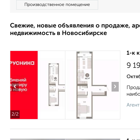
Производственное помещение
Свежие, новые объявления о продаже, а
недвижимость в Новосибирске
1-к 
9 1
Октя
‹
›
Прода
наибо
Агент
2
/2