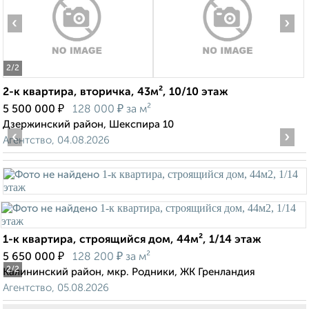
‹
›
2
/2
2-к квартира, вторичка, 43м², 10/10 этаж
₽
₽
5 500 000
128 000
за м²
Дзержинский район, Шекспира 10
‹
›
Агентство, 04.08.2026
1-к квартира, строящийся дом, 44м², 1/14 этаж
₽
₽
5 650 000
128 200
за м²
2
/2
Калининский район, мкр. Родники, ЖК Гренландия
Агентство, 05.08.2026