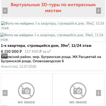
Виртуальные 3D-туры по интересным
‹
›
местам
1-к квартира, строящийся дом, 39м², 11/24 этаж
₽
₽
6 150 000
157 400
за м²
2
/2
Кировский район, мкр. Бугринская роща, ЖК Расцветай на
Бугринской роще, Оловозаводская 6
Агентство, 12.07.2026
‹
›