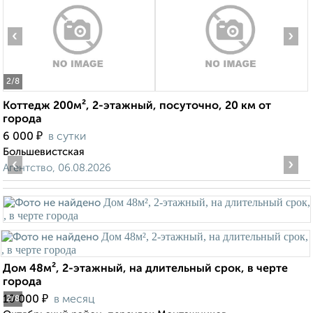
‹
›
2
/8
Коттедж 200м², 2-этажный, посуточно, 20 км от
города
₽
6 000
в сутки
Большевистская
‹
›
Агентство, 06.08.2026
Дом 48м², 2-этажный, на длительный срок, в черте
города
₽
10 000
в месяц
2
/8