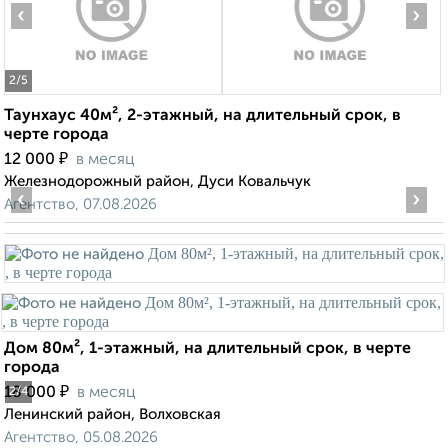
‹
›
2
/5
Таунхаус 40м², 2-этажный, на длительный срок, в
черте города
₽
12 000
в месяц
Железнодорожный район, Дуси Ковальчук
‹
›
Агентство, 07.08.2026
Дом 80м², 1-этажный, на длительный срок, в черте
города
₽
18 000
в месяц
2
/4
Ленинский район, Волховская
Агентство, 05.08.2026