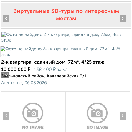
Виртуальные 3D-туры по интересным
‹
›
местам
2-к квартира, сданный дом, 72м², 4/25 этаж
₽
₽
10 000 000
138 400
за м²
2
/2
Заельцовский район, Кавалерийская 3/1
Агентство, 06.08.2026
‹
›