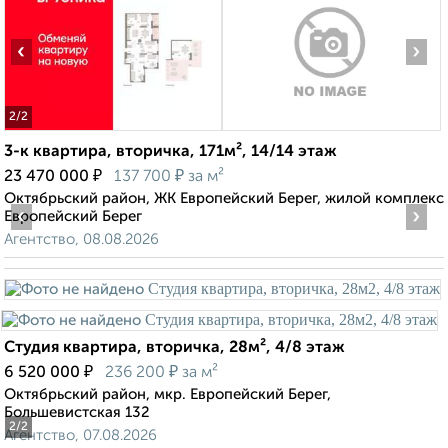
‹
›
2
/2
3-к квартира, вторичка, 171м², 14/14 этаж
₽
₽
23 470 000
137 700
за м²
Октябрьский район, ЖК Европейский Берег, жилой комплекс
‹
›
Европейский Берег
Агентство, 08.08.2026
Студия квартира, вторичка, 28м², 4/8 этаж
₽
₽
6 520 000
236 200
за м²
Октябрьский район, мкр. Европейский Берег,
Большевистская 132
2
/2
Агентство, 07.08.2026