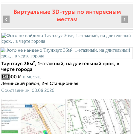
Виртуальные 3D-туры по интересным
‹
›
местам
Таунхаус 36м², 1-этажный, на длительный срок, в
черте города
₽
16 000
в месяц
2
/8
Ленинский район, 2-я Станционная
Собственник, 08.08.2026