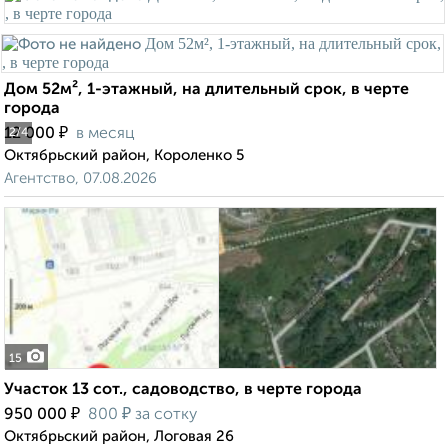
Дом 52м², 1-этажный, на длительный срок, в черте
города
₽
12 000
в месяц
2
/4
Октябрьский район, Короленко 5
Агентство, 07.08.2026
15
Участок 13 сот., садоводство, в черте города
₽
₽
950 000
800
за сотку
Октябрьский район, Логовая 26