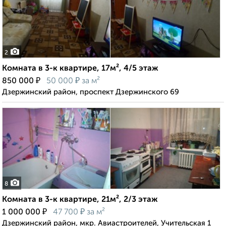
2
Комната в 3-к квартире, 17м², 4/5 этаж
₽
₽
850 000
50 000
за м²
Дзержинский район, проспект Дзержинского 69
8
Комната в 3-к квартире, 21м², 2/3 этаж
₽
₽
1 000 000
47 700
за м²
Дзержинский район, мкр. Авиастроителей, Учительская 1