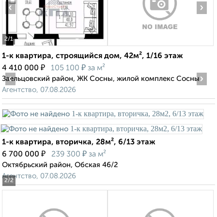
‹
›
2
/1
1-к квартира, строящийся дом, 42м², 1/16 этаж
₽
₽
4 410 000
105 100
за м²
‹
›
Заельцовский район, ЖК Сосны, жилой комплекс Сосны
Агентство, 07.08.2026
1-к квартира, вторичка, 28м², 6/13 этаж
₽
₽
6 700 000
239 300
за м²
Октябрьский район, Обская 46/2
Агентство, 07.08.2026
2
/2