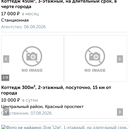
Коттедж 450м², 3-этажный, на длительный срок, в
черте города
₽
17 000
в месяц
Станционная
Агентство, 06.08.2026
‹
›
2
/8
Коттедж 300м², 2-этажный, посуточно, 15 км от
города
₽
10 000
в сутки
Центральный район, Красный проспект
‹
›
Собственник, 07.08.2026