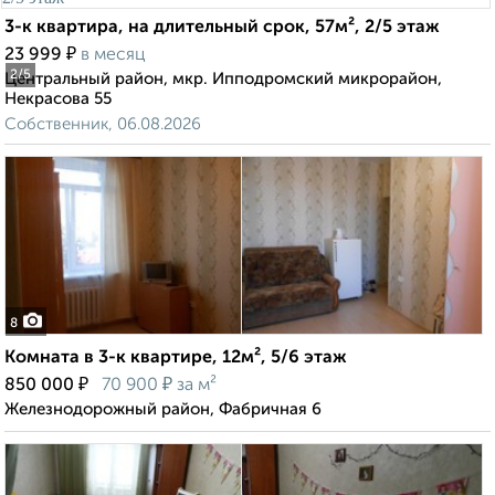
3-к квартира, на длительный срок, 57м², 2/5 этаж
₽
23 999
в месяц
2
/5
Центральный район, мкр. Ипподромский микрорайон,
Некрасова 55
Собственник, 06.08.2026
8
Комната в 3-к квартире, 12м², 5/6 этаж
₽
₽
850 000
70 900
за м²
Железнодорожный район, Фабричная 6