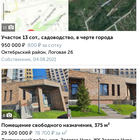
15
Участок 13 сот., садоводство, в черте города
₽
₽
950 000
800
за сотку
Октябрьский район, Логовая 26
Собственник, 04.08.2021
8
Помещение свободного назначения, 375 м²
₽
₽
29 500 000
78 700
за м²