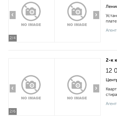
Лени
‹
›
Устан
плате
Агент
2
/4
2-к 
12 
Цент
‹
›
Кварт
стира
Агент
2
/6