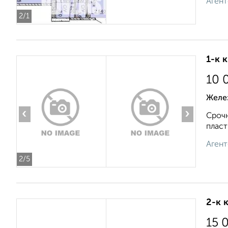
Агент
2
/1
1-к 
10 
Желе
‹
›
Срочн
пласт
Агент
2
/5
2-к 
15 