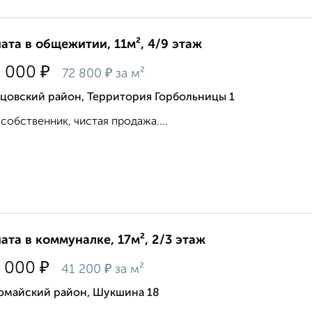
ата в общежитии, 11м², 4/9 этаж
₽
0 000
₽
72 800
за м²
ьцовский район, Территория Горбольницы 1
собственник, чистая продажа....
ата в коммуналке, 17м², 2/3 этаж
₽
 000
₽
41 200
за м²
омайский район, Шукшина 18