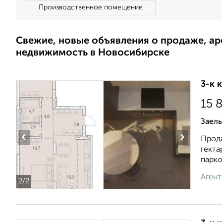
Производственное помещение
Свежие, новые объявления о продаже, а
недвижимость в Новосибирске
3-к 
15 
Заель
‹
›
Прода
гекта
парков
Агент
2
/2