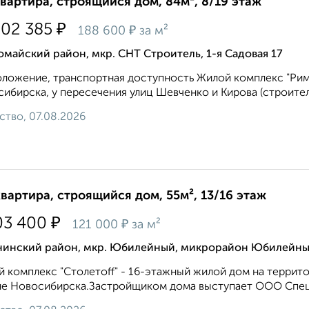
квартира, строящийся дом, 84м², 8/19 этаж
₽
802 385
₽
188 600
за м²
майский район, мкр. СНТ Строитель, 1-я Садовая 17
ложение, транспортная доступность Жилой комплекс "Рим
ибирска, у пересечения улиц Шевченко и Кирова (строител
ство, 07.08.2026
квартира, строящийся дом, 55м², 13/16 этаж
₽
03 400
₽
121 000
за м²
нинский район, мкр. Юбилейный, микрорайон Юбилейн
 комплекс "Столетоff" - 16-этажный жилой дом на терри
е Новосибирска.Застройщиком дома выступает ООО Специ