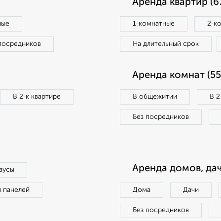
Аренда квартир (6
ные
1‑комнатные
2‑к
посредников
На длительный срок
Аренда комнат (55
В 2‑к квартире
В общежитии
В 2
Без посредников
Аренда домов, дач
аусы
п панелей
Дома
Дачи
Без посредников