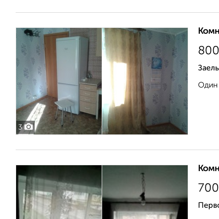
Комн
80
Заел
Один 
3
Комн
700
Перв