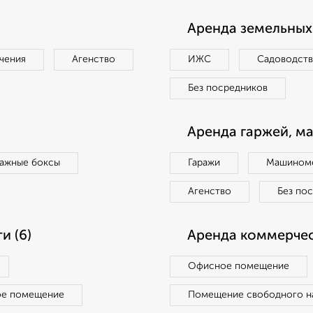
Аренда земельных 
чения
Агенство
ИЖС
Садоводст
Без посредников
Аренда гаржей, м
ражные боксы
Гаражи
Машиноме
Агенство
Без по
и (6)
Аренда коммерчес
Офисное помещение
ое помещение
Помещение свободного н