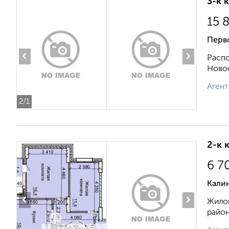
3-к 
15 
Перво
‹
›
Распо
Новос
Агент
2
/1
2-к 
6 7
Кали
‹
›
Жилой
район