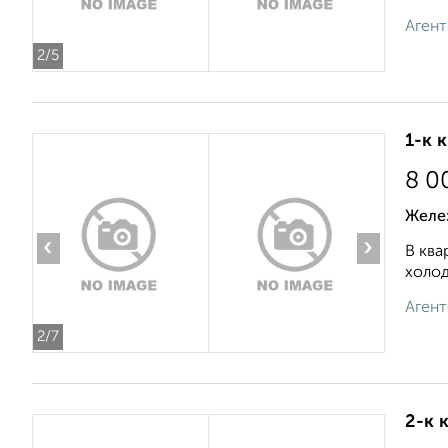
Агент
2
/5
1-к 
8 0
Желе
‹
›
В ква
холод
Агент
2
/7
2-к 