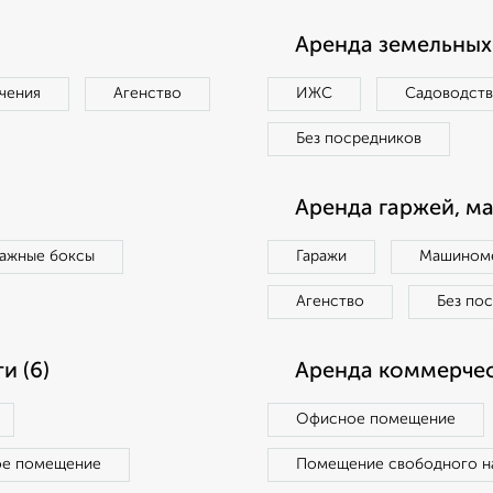
Аренда земельных 
чения
Агенство
ИЖС
Садоводст
Без посредников
Аренда гаржей, м
ражные боксы
Гаражи
Машиноме
Агенство
Без по
и (6)
Аренда коммерчес
Офисное помещение
ое помещение
Помещение свободного н