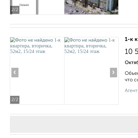
2
/2
1-к 
10 
Октяб
‹
›
Объек
что с
Агент
2
/2