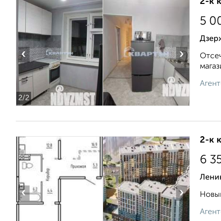
2-к 
5 0
Дзер
‹
›
Отсеч
магаз
Агент
2
/2
2-к 
6 3
Лени
‹
›
Новый
Агент