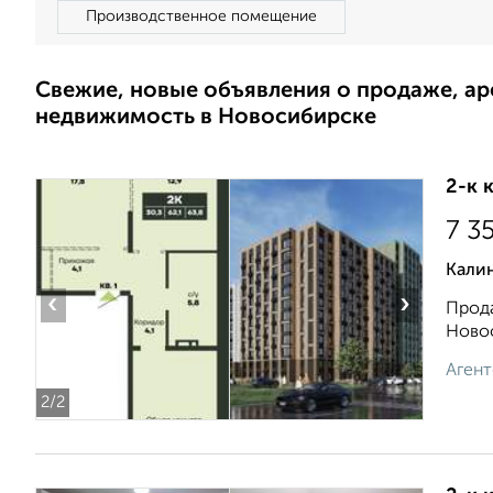
Производственное помещение
Свежие, новые объявления о продаже, а
недвижимость в Новосибирске
2-к 
7 3
Кали
‹
›
Прода
Новос
Агент
2
/2