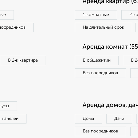
Аренда квартир (6
ные
1‑комнатные
2‑к
посредников
На длительный срок
Аренда комнат (55
В 2‑к квартире
В общежитии
В 2
Без посредников
Аренда домов, дач
аусы
п панелей
Дома
Дачи
Без посредников