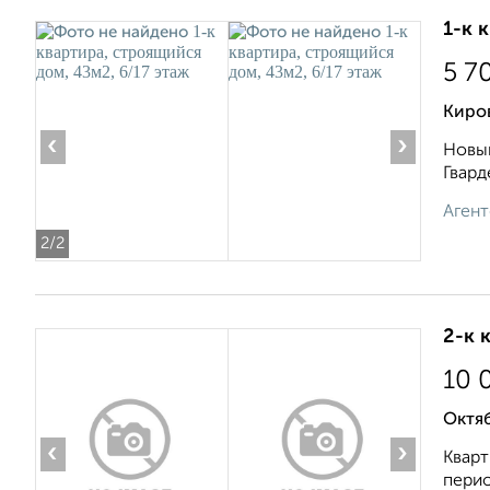
1-к 
5 7
Киров
‹
›
Новый
Гвард
Агент
2
/2
2-к 
10 
Октяб
‹
›
Кварт
перио