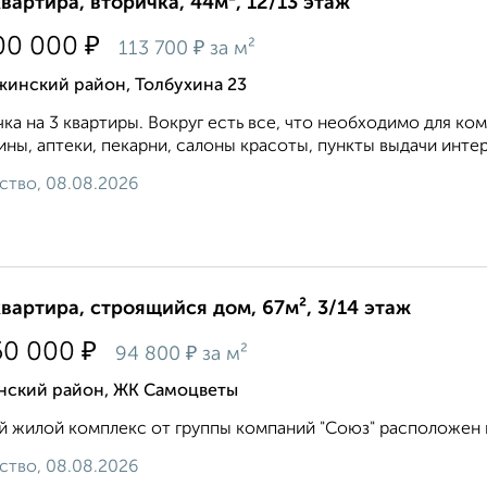
квартира, вторичка, 44м², 12/13 этаж
₽
00 000
₽
113 700
за м²
жинский район, Толбухина 23
ка на 3 квартиры. Вокруг есть все, что необходимо для к
ины, аптеки, пекарни, салоны красоты, пункты выдачи интерн
ство, 08.08.2026
квартира, строящийся дом, 67м², 3/14 этаж
₽
50 000
₽
94 800
за м²
нский район, ЖК Самоцветы
 жилой комплекс от группы компаний "Союз" расположен по 
ство, 08.08.2026