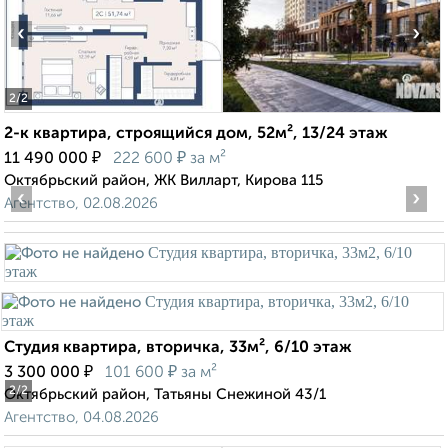
‹
›
2
/2
2-к квартира, строящийся дом, 52м², 13/24 этаж
₽
₽
11 490 000
222 600
за м²
Октябрьский район, ЖК Вилларт, Кирова 115
‹
›
Агентство, 02.08.2026
Студия квартира, вторичка, 33м², 6/10 этаж
₽
₽
3 300 000
101 600
за м²
2
/2
Октябрьский район, Татьяны Снежиной 43/1
Агентство, 04.08.2026