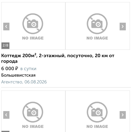
‹
›
2
/8
Коттедж 200м², 2-этажный, посуточно, 20 км от
города
₽
6 000
в сутки
Большевистская
Агентство, 06.08.2026
‹
›