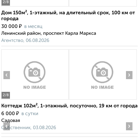
2
/8
Дом 150м², 1-этажный, на длительный срок, 100 км от
города
₽
30 000
в месяц
Ленинский район, проспект Карла Маркса
Агентство, 06.08.2026
‹
›
2
/8
Коттедж 102м², 1-этажный, посуточно, 19 км от города
₽
6 000
в сутки
Садовая
‹
›
Собственник, 03.08.2026