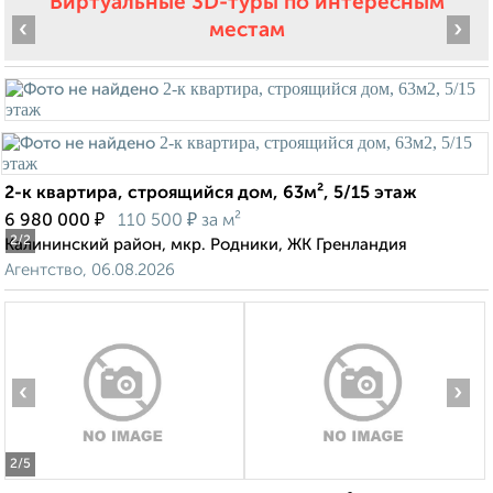
Виртуальные 3D-туры по интересным
‹
›
местам
2-к квартира, строящийся дом, 63м², 5/15 этаж
₽
₽
6 980 000
110 500
за м²
2
/2
Калининский район, мкр. Родники, ЖК Гренландия
Агентство, 06.08.2026
‹
›
2
/5