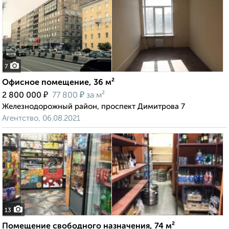
7
Офисное помещение, 36 м²
₽
₽
2 800 000
77 800
за м²
Железнодорожный район, проспект Димитрова 7
Агентство, 06.08.2021
13
Помещение свободного назначения, 74 м²