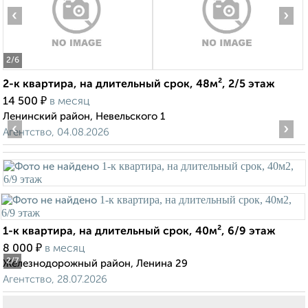
‹
›
2
/6
2-к квартира, на длительный срок, 48м², 2/5 этаж
₽
14 500
в месяц
Ленинский район, Невельского 1
‹
›
Агентство, 04.08.2026
1-к квартира, на длительный срок, 40м², 6/9 этаж
₽
8 000
в месяц
2
/7
Железнодорожный район, Ленина 29
Агентство, 28.07.2026