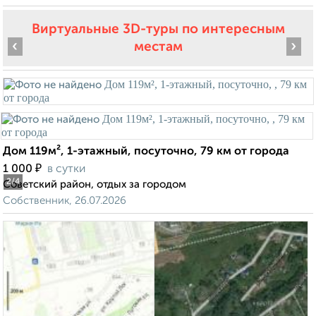
Виртуальные 3D-туры по интересным
‹
›
местам
Дом 119м², 1-этажный, посуточно, 79 км от города
₽
1 000
в сутки
2
/4
Советский район, отдых за городом
Собственник, 26.07.2026