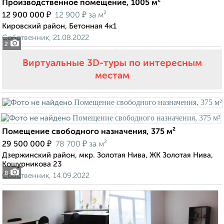
Производственное помещение, 1005 м²
₽
₽
12 900 000
12 900
за м²
Кировский район, Бетонная 4к1
Собственник, 21.08.2022
2
Виртуальные 3D-туры по интересным
местам
Помещение свободного назначения, 375 м²
₽
₽
29 500 000
78 700
за м²
Дзержинский район, мкр. Золотая Нива, ЖК Золотая Нива,
Кошурникова 23
8
Собственник, 14.09.2022