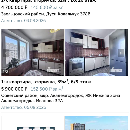
1-к квартира, вторичка, 32м², 20/26 этаж
₽
₽
4 700 000
145 600
за м²
Заельцовский район, Дуси Ковальчук 378В
Агентство, 03.08.2026
‹
›
2
/2
1-к квартира, вторичка, 39м², 6/9 этаж
₽
₽
5 900 000
152 500
за м²
Советский район, мкр. Академгородок, ЖК Нижняя Зона
Академгородка, Иванова 32А
Агентство, 06.08.2026