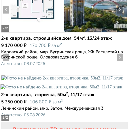
‹
›
2
/2
2-к квартира, строящийся дом, 54м², 13/24 этаж
₽
₽
9 170 000
170 700
за м²
Кировский район, мкр. Бугринская роща, ЖК Расцветай на
‹
›
Бугринской роще, Оловозаводская 6
Агентство, 08.07.2026
2-к квартира, вторичка, 50м², 11/17 этаж
₽
₽
5 350 000
106 800
за м²
Ленинский район, мкр. Затон, Междуреченская 3
Агентство, 05.08.2026
2
/2