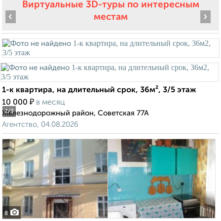
Виртуальные 3D-туры по интересным
‹
›
местам
1-к квартира, на длительный срок, 36м², 3/5 этаж
₽
10 000
в месяц
2
/3
Железнодорожный район, Советская 77А
Агентство, 04.08.2026
8