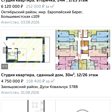
Студия квартира, вторичка, 24м², 2/23 этаж
₽
₽
6 120 000
252 000
за м²
Октябрьский район, мкр. Европейский Берег,
Большевистская с109
Агентство, 03.08.2026
‹
›
2
/2
Студия квартира, сданный дом, 30м², 12/26 этаж
₽
₽
4 750 000
158 400
за м²
Заельцовский район, Дуси Ковальчук 378В
Агентство, 01.08.2026