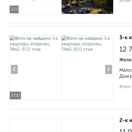
Агент
2
/2
3-к 
12 
Желе
‹
›
Малоэ
Дом р
Агент
2
/10
2-к 