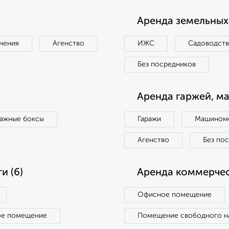
Аренда земельных 
чения
Агенство
ИЖС
Садоводст
Без посредников
Аренда гаржей, м
ражные боксы
Гаражи
Машиноме
Агенство
Без по
и (6)
Аренда коммерчес
Офисное помещение
ое помещение
Помещение свободного н