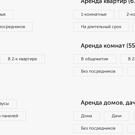
Аренда квартир (6
ные
1‑комнатные
2‑к
посредников
На длительный срок
Аренда комнат (55
В 2‑к квартире
В общежитии
В 2
Без посредников
Аренда домов, дач
аусы
п панелей
Дома
Дачи
Без посредников