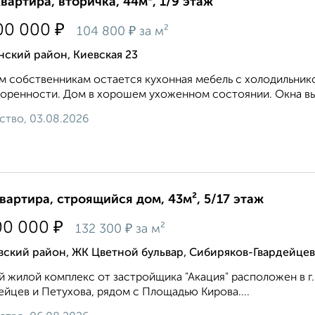
квартира, вторичка, 44м², 1/9 этаж
₽
00 000
₽
104 800
за м²
ский район, Киевская 23
 собственникам остается кухонная мебель с холодильнико
оренности. Дом в хорошем ухоженном состоянии. Окна вых
ство, 03.08.2026
квартира, строящийся дом, 43м², 5/17 этаж
₽
00 000
₽
132 300
за м²
ский район, ЖК Цветной бульвар, Сибиряков-Гвардейцев
 жилой комплекс от застройщика "Акация" расположен в г
ейцев и Петухова, рядом с Площадью Кирова....