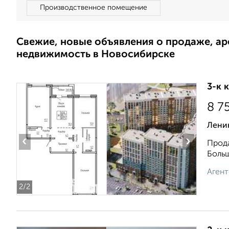
Производственное помещение
Свежие, новые объявления о продаже, а
недвижимость в Новосибирске
3-к 
8 7
Лени
‹
›
Прода
Больш
Агент
2
/2