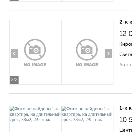
2-к 
12 
Киров
‹
›
Светл
Агент
2
/2
1-к 
10 
Цент