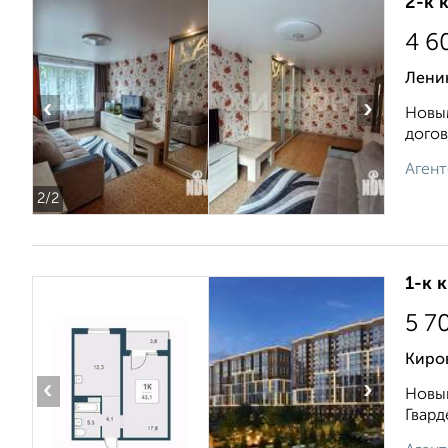
2-к 
4 6
Ленин
‹
›
Новым
догов
Агент
2
/2
1-к 
5 7
Киров
‹
›
Новый
Гвард