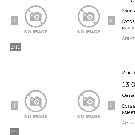
11 
Заел
‹
›
Готов
машин
Агент
2
/10
2-к 
13 
Октя
‹
›
Есть 
имеет
Агент
2
/5