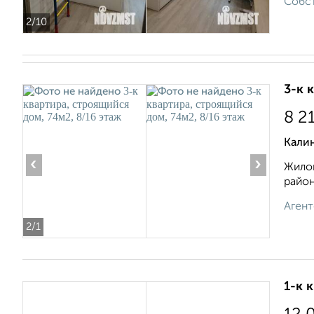
Собст
2
/10
3-к 
8 2
Кали
‹
›
Жилой
район
Агент
2
/1
1-к 