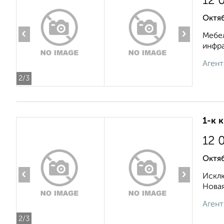
12 
Октяб
‹
›
Мебел
инфра
Агент
2
/3
1-к 
12 
Октяб
‹
›
Исклю
Новая
Агент
2
/3