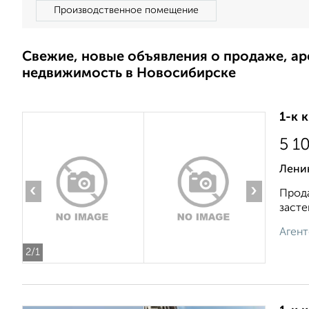
Производственное помещение
Свежие, новые объявления о продаже, а
недвижимость в Новосибирске
1-к 
5 1
Ленин
‹
›
Прода
засте
Агент
2
/1