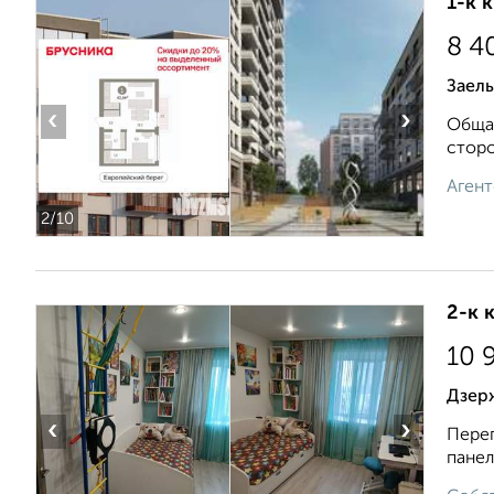
1-к 
8 4
Заел
‹
›
Общая
сторо
Агент
2
/10
2-к 
10 
Дзер
‹
›
Переп
панел