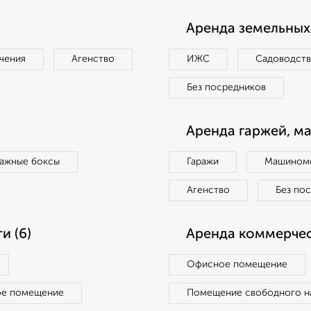
Аренда земельных 
чения
Агенство
ИЖС
Садоводст
Без посредников
Аренда гаржей, м
ражные боксы
Гаражи
Машиноме
Агенство
Без по
и (6)
Аренда коммерчес
Офисное помещение
ое помещение
Помещение свободного н