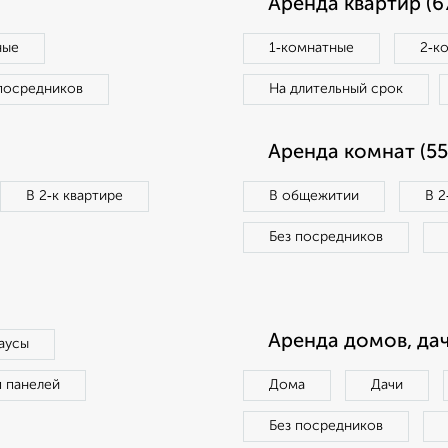
Аренда квартир (6
ные
1‑комнатные
2‑к
посредников
На длительный срок
Аренда комнат (55
В 2‑к квартире
В общежитии
В 2
Без посредников
Аренда домов, дач
аусы
п панелей
Дома
Дачи
Без посредников