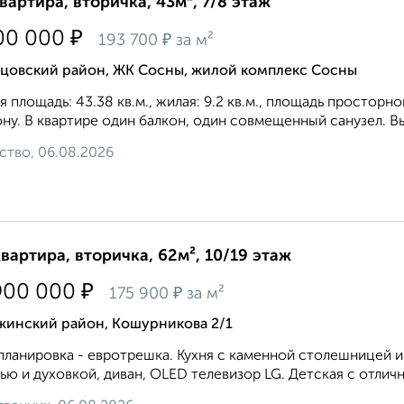
квартира, вторичка, 43м², 7/8 этаж
₽
00 000
₽
193 700
за м²
ьцовский район, ЖК Сосны, жилой комплекс Сосны
 площадь: 43.38 кв.м., жилая: 9.2 кв.м., площадь просторно
ну. В квартире один балкон, один совмещенный санузел. Выс
ство, 06.08.2026
квартира, вторичка, 62м², 10/19 этаж
₽
900 000
₽
175 900
за м²
жинский район, Кошурникова 2/1
ланировка - евротрешка. Кухня с каменной столешницей и
ью и духовкой, диван, OLED телевизор LG. Детская с отлич