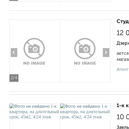
Студ
12 
Дзер
‹
›
ается
магаз
Агент
2
/4
1-к 
10 
Заель