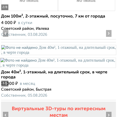
2
/8
Дом 100м², 2-этажный, посуточно, 7 км от города
₽
4 000
в сутки
Советский район, Ивлева
‹
›
Собственник, 03.08.2026
Дом 40м², 1-этажный, на длительный срок, в черте
города
₽
12 000
в месяц
2
/5
Советский район, Быстрая
Собственник, 05.08.2026
Виртуальные 3D-туры по интересным
‹
›
местам