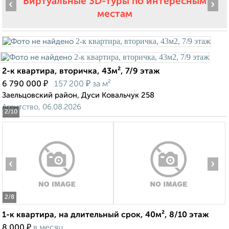
Виртуальные 3D-туры по интересным
‹
›
местам
2-к квартира, вторичка, 43м², 7/9 этаж
₽
₽
6 790 000
157 200
за м²
Заельцовский район, Дуси Ковальчук 258
Агентство, 06.08.2026
2
/10
‹
›
2
/8
1-к квартира, на длительный срок, 40м², 8/10 этаж
₽
8 000
в месяц