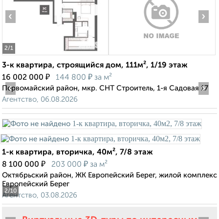
‹
›
2
/1
3-к квартира, строящийся дом, 111м², 1/19 этаж
₽
₽
16 002 000
144 800
за м²
‹
›
Первомайский район, мкр. СНТ Строитель, 1-я Садовая 17
Агентство, 06.08.2026
1-к квартира, вторичка, 40м², 7/8 этаж
₽
₽
8 100 000
203 000
за м²
Октябрьский район, ЖК Европейский Берег, жилой комплекс
Европейский Берег
2
/10
Агентство, 03.08.2026