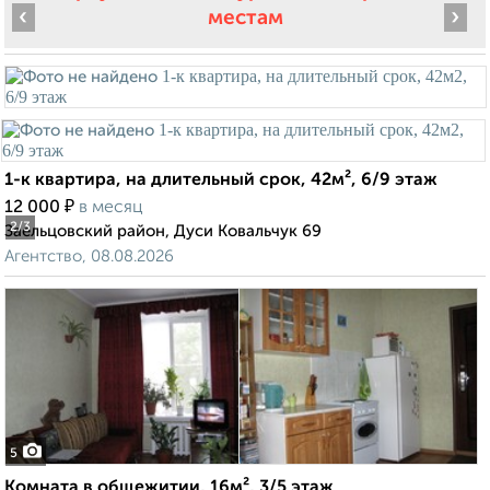
‹
›
местам
1-к квартира, на длительный срок, 42м², 6/9 этаж
₽
12 000
в месяц
2
/3
Заельцовский район, Дуси Ковальчук 69
Агентство, 08.08.2026
5
Комната в общежитии, 16м², 3/5 этаж