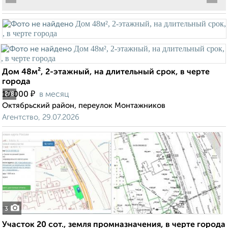
Дом 48м², 2-этажный, на длительный срок, в черте
города
₽
10 000
в месяц
2
/8
Октябрьский район, переулок Монтажников
Агентство, 29.07.2026
3
Участок 20 сот., земля промназначения, в черте города