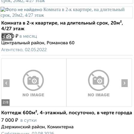
Комната в 2-к квартире, на длительный срок, 20м²,
4/27 этаж
₽
8 000
в месяц
5
Центральный район, Романова 60
Агентство, 02.05.2022
‹
›
2
/8
Коттедж 600м², 4-этажный, посуточно, в черте города
₽
7 000
в сутки
Дзержинский район, Коминтерна
Собственник, 02.08.2026