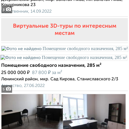
Кошурникова 23
8
Собственник, 14.09.2022
Виртуальные 3D-туры по интересным
местам
Помещение свободного назначения, 285 м²
₽
₽
25 000 000
87 800
за м²
Ленинский район, мкр. Сад Кирова, Станиславского 2/3
Агентство, 27.06.2022
5