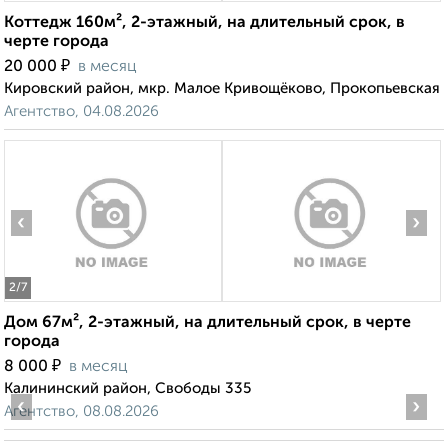
Коттедж 160м², 2-этажный, на длительный срок, в
черте города
₽
20 000
в месяц
Кировский район, мкр. Малое Кривощёково, Прокопьевская
Агентство, 04.08.2026
‹
›
2
/7
Дом 67м², 2-этажный, на длительный срок, в черте
города
₽
8 000
в месяц
Калининский район, Свободы 335
‹
›
Агентство, 08.08.2026