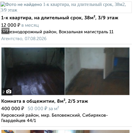
1-к квартира, на длительный срок, 38м², 3/9 этаж
₽
12 000
в месяц
2
/3
Железнодорожный район, Вокзальная магистраль 11
Агентство, 07.08.2026
2
Комната в общежитии, 8м², 2/5 этаж
₽
₽
400 000
50 000
за м²
Кировский район, мкр. Беловежский, Сибиряков-
Гвардейцев 44/1