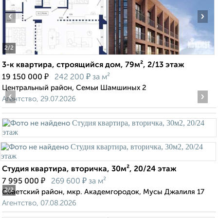
‹
›
2
/2
3-к квартира, строящийся дом, 79м², 2/13 этаж
₽
₽
19 150 000
242 200
за м²
Центральный район, Семьи Шамшиных 2
‹
›
Агентство, 29.07.2026
Студия квартира, вторичка, 30м², 20/24 этаж
₽
₽
7 995 000
269 600
за м²
2
/2
Советский район, мкр. Академгородок, Мусы Джалиля 17
Агентство, 07.08.2026