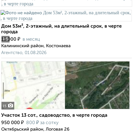
Дом 53м², 2-этажный, на длительный срок, в черте
города
₽
13 000
в месяц
2
/5
Калининский район, Костонаева
Агентство, 01.08.2026
15
Участок 13 сот., садоводство, в черте города
₽
₽
950 000
800
за сотку
Октябрьский район, Логовая 26