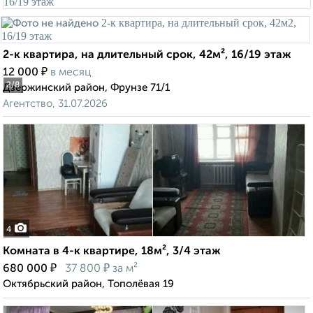
2-к квартира, на длительный срок, 42м², 16/19 этаж
₽
12 000
в месяц
2
/8
Дзержинский район, Фрунзе 71/1
Агентство, 31.07.2026
4
Комната в 4-к квартире, 18м², 3/4 этаж
₽
₽
680 000
37 800
за м²
Октябрьский район, Тополёвая 19