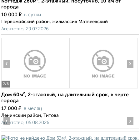
Коттедж 260м², 2-этажный, посуточно, 10 км от
города
₽
10 000
в сутки
Первомайский район, жилмассив Матвеевский
Агентство, 29.07.2026
‹
›
2
/6
Дом 60м², 2-этажный, на длительный срок, в черте
города
₽
17 000
в месяц
Ленинский район, Титова
‹
›
Агентство, 05.08.2026