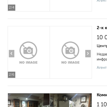
Агент
2
/4
2-к 
10 
Центр
‹
›
Недав
инфра
Агент
2
/6
Комн
1 1