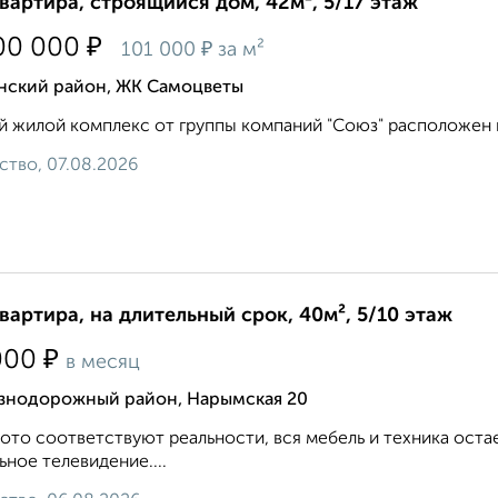
квартира, строящийся дом, 42м², 5/17 этаж
₽
00 000
₽
101 000
за м²
нский район, ЖК Самоцветы
 жилой комплекс от группы компаний "Союз" расположен по 
ство, 07.08.2026
квартира, на длительный срок, 40м², 5/10 этаж
₽
000
в месяц
знодорожный район, Нарымская 20
ото соответствуют реальности, вся мебель и техника оста
ьное телевидение....