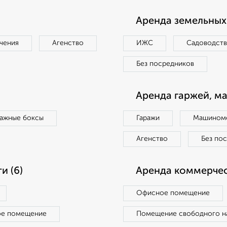
Аренда земельных 
чения
Агенство
ИЖС
Садоводст
Без посредников
Аренда гаржей, м
ражные боксы
Гаражи
Машиноме
Агенство
Без по
и (6)
Аренда коммерчес
Офисное помещение
ое помещение
Помещение свободного н