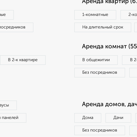
Аренда квартир (6
ные
1‑комнатные
2‑к
посредников
На длительный срок
Аренда комнат (55
В 2‑к квартире
В общежитии
В 2
Без посредников
Аренда домов, дач
аусы
п панелей
Дома
Дачи
Без посредников