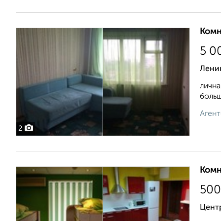
Комн
5 0
Ленин
лична
больш
Агент
2
Комн
50
Цент