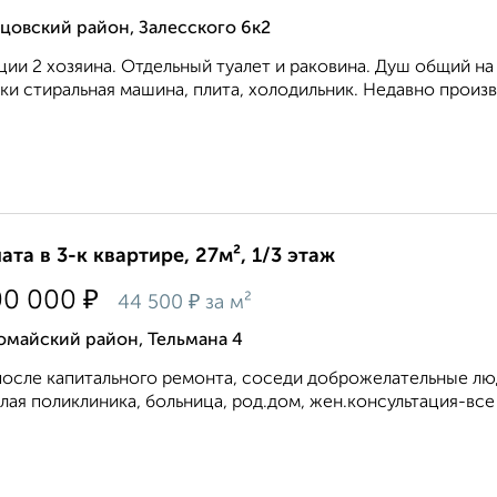
цовский район, Залесского 6к2
ции 2 хозяина. Отдельный туалет и раковина. Душ общий н
ки стиральная машина, плита, холодильник. Недавно произв
ата в 3-к квартире, 27м², 1/3 этаж
₽
00 000
₽
44 500
за м²
омайский район, Тельмана 4
осле капитального ремонта, соседи доброжелательные люди 
лая поликлиника, больница, род.дом, жен.консультация-все в