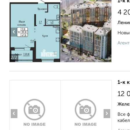
1-к 
4 2
Лени
‹
›
Новый
Агент
2
/2
1-к 
12 
Желе
‹
›
Все ф
кабел