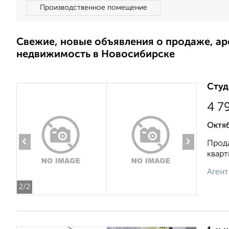
Производственное помещение
Свежие, новые объявления о продаже, а
недвижимость в Новосибирске
Студ
4 7
Октя
‹
›
Прода
кварт
Агент
2
/2