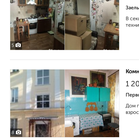
Заель
В сек
техни
5
Комн
1 2
Перв
Дом п
взрос
8