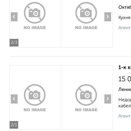
Октяб
‹
›
Кухня
Агент
2
/3
1-к 
15 
Лени
‹
›
Недор
кабел
Агент
2
/1