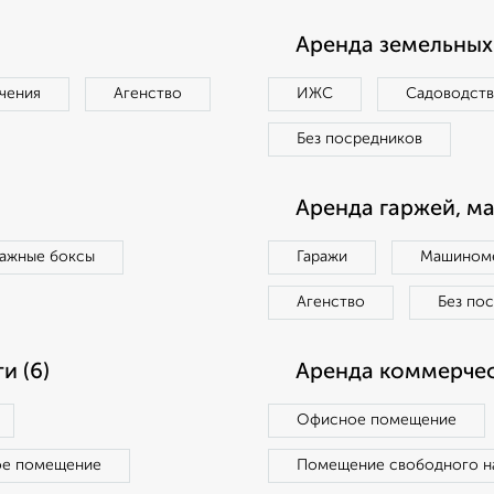
Аренда земельных 
чения
Агенство
ИЖС
Садоводст
Без посредников
Аренда гаржей, м
ражные боксы
Гаражи
Машиноме
Агенство
Без по
и (6)
Аренда коммерчес
Офисное помещение
ое помещение
Помещение свободного н