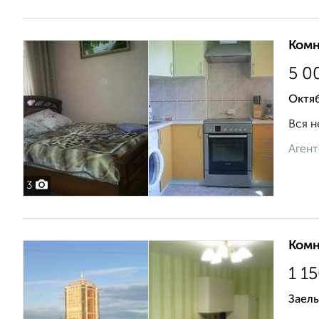
Комн
5 0
Октя
Вся н
Агент
3
Комн
1 1
Заел