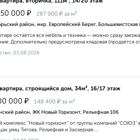
квартира, вторичка, 111м², 14/20 этаж
₽
950 000
₽
287 900
за м²
рьский район, мкр. Европейский Берег, Большевистская
ртире остаётся вся мебель и техника — можно сразу заезжат
ния: Дополнительно предусмотрена кладовая (продаётся отд
ство, 03.08.2026
квартира, строящийся дом, 34м², 16/17 этаж
₽
00 000
₽
148 400
за м²
нский район, ЖК Новый Горизонт, Рельефная 106
 комплекс "Новый горизонт" от группы компаний "СОЮЗ" 
цах улиц Титова, Рельефная и Заозерная....