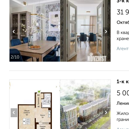
3-к 
31 
Октяб
‹
›
В ква
хране
Агент
2
/10
1-к 
5 0
Лени
‹
›
Жилой
грани