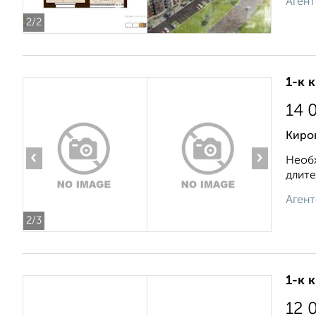
Агент
2
/2
1-к 
14 
Киро
‹
›
Необх
длите
Агент
2
/3
1-к 
12 