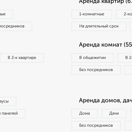
Аренда квартир (6
ные
1‑комнатные
2‑к
посредников
На длительный срок
Аренда комнат (55
В 2‑к квартире
В общежитии
В 2
Без посредников
Аренда домов, дач
аусы
п панелей
Дома
Дачи
Без посредников